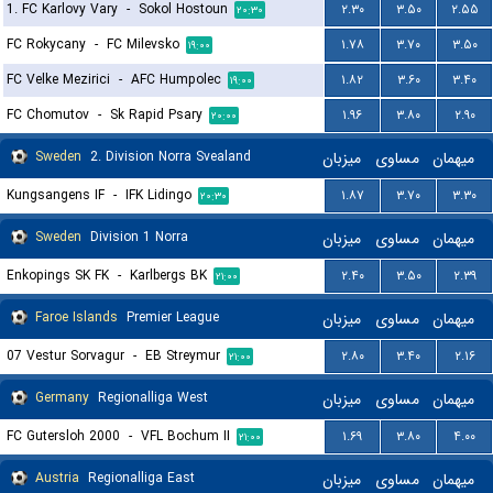
1. FC Karlovy Vary
-
Sokol Hostoun
۲.۳۰
۳.۵۰
۲.۵۵
۲۰:۳۰
FC Rokycany
-
FC Milevsko
۱.۷۸
۳.۷۰
۳.۵۰
۱۹:۰۰
FC Velke Mezirici
-
AFC Humpolec
۱.۸۲
۳.۶۰
۳.۴۰
۱۹:۰۰
FC Chomutov
-
Sk Rapid Psary
۱.۹۶
۳.۸۰
۲.۹۰
۲۰:۰۰
Sweden
2. Division Norra Svealand
میزبان
مساوی
میهمان
Kungsangens IF
-
IFK Lidingo
۱.۸۷
۳.۷۰
۳.۳۰
۲۰:۳۰
Sweden
Division 1 Norra
میزبان
مساوی
میهمان
Enkopings SK FK
-
Karlbergs BK
۲.۴۰
۳.۵۰
۲.۳۹
۲۱:۰۰
Faroe Islands
Premier League
میزبان
مساوی
میهمان
07 Vestur Sorvagur
-
EB Streymur
۲.۸۰
۳.۴۰
۲.۱۶
۲۱:۰۰
Germany
Regionalliga West
میزبان
مساوی
میهمان
FC Gutersloh 2000
-
VFL Bochum II
۱.۶۹
۳.۸۰
۴.۰۰
۲۱:۰۰
Austria
Regionalliga East
میزبان
مساوی
میهمان