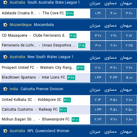
Australia
South Australia State League 1
میزبان
مساوی
میهمان
Adelaide Croatia Raiders
-
The Cove FC
۱.۶۹
۴.۰۰
۳.۷۰
۱۳:۳۰
Mozambique
Mocambola
میزبان
مساوی
میهمان
CD Maxaquene
-
Clube Ferroviario de Nampula
۳.۲۰
۲.۹۰
۲.۱۸
۱۶:۱۵
Ferroviario de Lichinga
-
Uniao Desportiva Songo
۳.۱۰
۲.۸۰
۲.۲۵
۱۶:۱۵
Australia
New South Wales League 1
میزبان
مساوی
میهمان
Prospect United FC
-
Western City Rangers
۲.۱۰
۳.۷۰
۲.۷۰
۱۳:۳۰
Blacktown Spartans
-
Inter Lions FC
۱.۴۳
۴.۳۳
۵.۰۰
۱۳:۴۵
India
Calcutta Premier Division
میزبان
مساوی
میهمان
United Kolkata SC
-
Kidderpore SC
۲.۱۴
۳.۵۰
۲.۸۰
۱۳:۰۰
Calcutta Customs
-
Railway FC
۱.۳۳
۴.۵۰
۶.۵۰
۱۳:۰۰
Mohun Bagan SG Reserves
-
Bhawanipore FC
۲.۲۳
۳.۲۰
۲.۸۰
۱۳:۰۰
Australia
NPL Queensland Women
میزبان
مساوی
میهمان