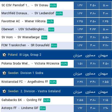
SC ESV Parndorf 1919
-
SV Donau
۱.۴۲
۴.۵۰
۵.۰۰
۲۰:۳۰
Marchfeld Donauauen
-
SV Leobendorf
۱.۶۷
۳.۸۰
۴.۰۰
۲۰:۳۰
Favoritner AC
-
Wiener Viktoria
۲.۴۵
۳.۵۰
۲.۳۵
۲۰:۴۰
Oberwart
-
USV Scheiblingkirchen
۱.۴۳
۴.۳۳
۵.۰۰
۲۱:۰۰
SV Horn
-
SV Wienerberger
۱.۴۳
۴.۲۰
۵.۵۰
۲۱:۰۰
FCM Traiskirchen
-
SR Donaufeld
۱.۶۷
۴.۰۰
۳.۷۰
۲۱:۰۰
Poland
III Liga, Group 2
میزبان
مساوی
میهمان
Polonia Sroda Wielkopolska
-
Victoria Wrzesnia
۱.۵۱
۴.۲۰
۴.۵۰
۲۰:۳۰
Sweden
Division 1 Sodra
میزبان
مساوی
میهمان
Kristianstad FC
-
Angelholms FF
۲.۳۸
۳.۴۰
۲.۵۵
۲۰:۳۰
Sweden
2. Division - Vastra Gotaland
میزبان
مساوی
میهمان
Galtabacks BK
-
Qviding FIF
۲.۵۵
۳.۸۰
۲.۱۵
۲۰:۳۰
Astorps FF
-
Lindome GIF
۱.۹۲
۴.۰۰
۲.۹۰
۲۱:۰۰