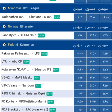
Myanmar
U20 League
میزبان
مساوی
میهمان
Yadanarbon U20
-
Chinland FC U20
۱.۱۳
۷.۰۰
۱۵.۰۰
۱۲:۳۰
Norway
Eliteserien
میزبان
مساوی
میهمان
Sandefjord
-
KFUM Oslo
۱.۹۷
۳.۵۰
۳.۳۰
۲۰:۳۰
Finland
Kolmonen
میزبان
مساوی
میهمان
Pakkalan Palloseura (PPS)
-
LPS
۱۰.۰۰
۷.۵۰
۱.۱۳
۲۰:۱۵
LTU
-
Abo CF
۱.۸۰
۳.۸۰
۳.۳۰
۱۹:۳۰
Kotajarven "KoPA" Pallo
-
Edustus IPS
۳.۴۰
۳.۸۰
۱.۷۷
۱۹:۰۰
VG-62
-
MaPS Masku
۱.۹۳
۳.۷۰
۳.۱۰
۱۹:۰۰
VIFK Vaasa
-
Sundom
۱.۲۷
۵.۵۰
۶.۵۰
۱۹:۰۰
RiPS Riihimaki
-
Gnistan Ogeli
۱.۳۷
۵.۰۰
۵.۰۰
۱۹:۰۰
FC Kontu
-
MPS/Atletico Malmi
۳.۵۰
۴.۳۳
۱.۶۵
۱۹:۳۰
FCJ Blackbird
-
JJK Jyvaskyla 2
۱.۵۰
۴.۷۵
۴.۰۰
۱۹:۳۰