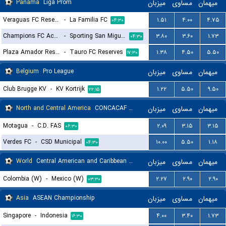
Panama
Liga Prom
میزبان
مساوی
میهمان
Veraguas FC Reserves
-
La Familia FC
۱.۵۱
۴.۰۰
۴.۷۵
۰۴:۳۰
Champions FC Academy
-
Sporting San Miguelito Reserves
۳.۸۰
۳.۶۰
۱.۷۳
۰۴:۳۰
Plaza Amador Reserves
-
Tauro FC Reserves
۱.۳۸
۴.۵۰
۵.۵۰
۱۷:۳۰
Belgium
Pro League
میزبان
مساوی
میهمان
Club Brugge KV
-
KV Kortrijk
۱.۲۲
۵.۵۰
۹.۵۰
۲۲:۱۵
North and Central America
CONCACAF Central American Cup, Group D
میزبان
مساوی
میهمان
Motagua
-
C.D. FAS
۲.۰۹
۳.۱۵
۳.۱۵
۰۶:۳۰
Verdes FC
-
CSD Municipal
۱۰.۰۰
۵.۵۰
۱.۱۸
۰۴:۳۰
World
Central American and Caribbean Games Women
میزبان
مساوی
میهمان
Colombia (W)
-
Mexico (W)
۲.۲۷
۲.۹۰
۲.۹۰
۰۳:۳۰
Asia
ASEAN Championship
میزبان
مساوی
میهمان
Singapore
-
Indonesia
۴.۰۰
۳.۴۰
۱.۷۳
۱۶:۳۰