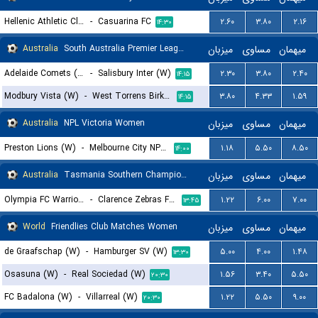
Hellenic Athletic Club
-
Casuarina FC
۲.۶۰
۳.۸۰
۲.۱۶
۱۴:۳۰
Australia
South Australia Premier League Women
میزبان
مساوی
میهمان
Adelaide Comets (W)
-
Salisbury Inter (W)
۲.۳۰
۳.۸۰
۲.۴۰
۱۴:۱۵
Modbury Vista (W)
-
West Torrens Birkalla SC (W)
۳.۸۰
۴.۳۳
۱.۵۹
۱۴:۱۵
Australia
NPL Victoria Women
میزبان
مساوی
میهمان
Preston Lions (W)
-
Melbourne City NPL (W)
۱.۱۸
۵.۵۰
۸.۵۰
۱۴:۰۰
Australia
Tasmania Southern Championship
میزبان
مساوی
میهمان
Olympia FC Warriors
-
Clarence Zebras FC II
۱.۲۲
۶.۰۰
۷.۰۰
۱۳:۴۵
World
Friendlies Club Matches Women
میزبان
مساوی
میهمان
de Graafschap (W)
-
Hamburger SV (W)
۵.۰۰
۴.۰۰
۱.۴۸
۱۳:۳۰
Osasuna (W)
-
Real Sociedad (W)
۱.۵۶
۳.۴۰
۵.۵۰
۲۰:۳۰
FC Badalona (W)
-
Villarreal (W)
۱.۲۲
۵.۵۰
۹.۰۰
۲۰:۳۰