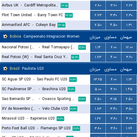
Airbus UK
-
Cardiff Metropolitan University F.C.
۲.۸۰
۳.۲۰
۲.۲۲
۲۲:۱۵
Flint Town United
-
Barry Town FC
۲.۷۳
۳.۳۰
۲.۳۰
۲۲:۱۵
Ammanford AFC
-
Colwyn Bay
۷.۵۰
۴.۵۰
۱.۳۱
۲۲:۱۵
Bolivia
Campeonato Integracion Women
میزبان
مساوی
میهمان
Nacional Potosi (W)
-
Real Tomayapo (W)
۱.۱۴
۶.۰۰
۱۲.۰۰
۲۱:۳۰
Real Potosi (W)
-
Real Santa Cruz Yacuiba (W)
۱.۷۳
۴.۰۰
۳.۶۰
۱۵:۳۰
Brazil
Paulista U20
میزبان
مساوی
میهمان
SC Aguai SP U20
-
Sao Paulo FC U20
۱۳.۲۵
۶.۰۰
۱.۱۳
۲۱:۳۰
SC Paulinense SP U20
-
Ibrachina U20
۵.۰۰
۴.۲۰
۱.۴۵
۲۱:۳۰
Sao Bernardo SP U20
-
Osasco Sporting SP U20
۲.۵۰
۳.۱۵
۲.۵۰
۲۱:۳۰
XV de Novembro (Piracicaba) U20
-
Velo Clube U20
۱.۸۳
۳.۴۰
۳.۵۰
۲۱:۳۰
Mirassol U20
-
Itapirense U20
۱.۶۷
۳.۶۰
۴.۲۰
۲۱:۳۰
Porto Foot Ball U20
-
Flamengo SP U20
۳.۸۰
۳.۶۰
۱.۷۶
۲۱:۳۰