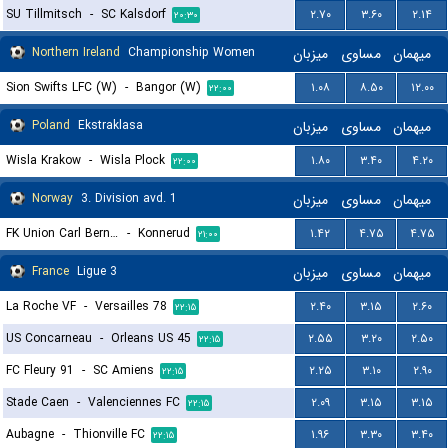
SU Tillmitsch
-
SC Kalsdorf
۲.۷۰
۳.۶۰
۲.۱۴
۲۰:۳۰
Northern Ireland
Championship Women
میزبان
مساوی
میهمان
Sion Swifts LFC (W)
-
Bangor (W)
۱.۰۸
۸.۵۰
۱۲.۰۰
۲۲:۰۰
Poland
Ekstraklasa
میزبان
مساوی
میهمان
Wisla Krakow
-
Wisla Plock
۱.۸۰
۳.۴۰
۴.۲۰
۲۲:۰۰
Norway
3. Division avd. 1
میزبان
مساوی
میهمان
FK Union Carl Berner
-
Konnerud
۱.۴۲
۴.۷۵
۴.۷۵
۲۱:۰۰
France
Ligue 3
میزبان
مساوی
میهمان
La Roche VF
-
Versailles 78
۲.۴۰
۳.۱۵
۲.۶۰
۲۲:۱۵
US Concarneau
-
Orleans US 45
۲.۵۵
۳.۲۰
۲.۵۰
۲۲:۱۵
FC Fleury 91
-
SC Amiens
۲.۲۵
۳.۱۰
۲.۹۰
۲۲:۱۵
Stade Caen
-
Valenciennes FC
۲.۰۹
۳.۱۵
۳.۱۵
۲۲:۱۵
Aubagne
-
Thionville FC
۱.۹۶
۳.۳۰
۳.۴۰
۲۲:۱۵