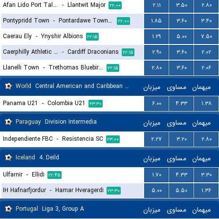
Afan Lido Port Talbot
-
Llantwit Major
۲.۱۱
۳.۵۰
۲.۸۰
۲۲:۰۰
Pontypridd Town
-
Pontardawe Town A.F.C.
۱.۸۵
۳.۶۰
۳.۴۰
۲۲:۰۰
Caerau Ely
-
Ynyshir Albions
۱.۲۹
۵.۰۰
۷.۵۰
۲۲:۱۵
Caerphilly Athletic FC
-
Cardiff Draconians
۲.۹۰
۳.۶۰
۲.۰۲
۲۲:۱۵
Llanelli Town
-
Trethomas Bluebirds
۲.۸۰
۳.۶۰
۲.۰۶
۲۲:۱۵
World
Central American and Caribbean Games
میزبان
مساوی
میهمان
Panama U21
-
Colombia U21
۶.۰۰
۴.۳۳
۱.۳۸
۲۳:۳۰
Paraguay
Division Intermedia
میزبان
مساوی
میهمان
Independiente FBC
-
Resistencia SC
۲.۲۷
۳.۲۰
۲.۸۰
۲۳:۰۰
Iceland
4. Deild
میزبان
مساوی
میهمان
Ulfarnir
-
Ellidi
۱.۷۰
۴.۳۳
۳.۳۰
۲۲:۴۵
IH Hafnarfjordur
-
Hamar Hveragerdi
۵.۰۰
۵.۵۰
۱.۳۶
۲۳:۳۰
Portugal
Liga 3, Group A
میزبان
مساوی
میهمان