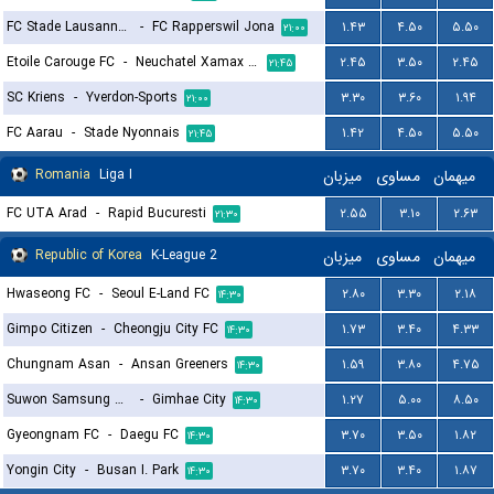
FC Stade Lausanne Ouchy
-
FC Rapperswil Jona
۱.۴۳
۴.۵۰
۵.۵۰
۲۱:۰۰
Etoile Carouge FC
-
Neuchatel Xamax FC
۲.۴۵
۳.۵۰
۲.۴۵
۲۱:۴۵
SC Kriens
-
Yverdon-Sports
۳.۳۰
۳.۶۰
۱.۹۴
۲۱:۰۰
FC Aarau
-
Stade Nyonnais
۱.۴۲
۴.۵۰
۵.۵۰
۲۱:۴۵
Romania
Liga I
میزبان
مساوی
میهمان
FC UTA Arad
-
Rapid Bucuresti
۲.۵۵
۳.۱۰
۲.۶۳
۲۱:۳۰
Republic of Korea
K-League 2
میزبان
مساوی
میهمان
Hwaseong FC
-
Seoul E-Land FC
۲.۸۰
۳.۳۰
۲.۱۸
۱۴:۳۰
Gimpo Citizen
-
Cheongju City FC
۱.۷۳
۳.۴۰
۴.۳۳
۱۴:۳۰
Chungnam Asan
-
Ansan Greeners
۱.۵۹
۳.۸۰
۴.۷۵
۱۴:۳۰
Suwon Samsung Bluewings
-
Gimhae City
۱.۲۷
۵.۰۰
۸.۵۰
۱۴:۳۰
Gyeongnam FC
-
Daegu FC
۳.۷۰
۳.۵۰
۱.۸۲
۱۴:۳۰
Yongin City
-
Busan I. Park
۳.۷۰
۳.۴۰
۱.۸۷
۱۴:۳۰