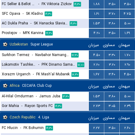
FC Sellier & Bellot Vlasim
-
FK Viktoria Zizkov
۱.۸۸
۳.۵۰
۳.۵۰
۱۹:۳۰
SFC Opava
-
SK Kladno
۱.۶۱
۳.۷۰
۴.۷۵
۱۹:۳۰
AC Dukla Praha
-
SK Hanacka Slavia Kromeriz
۱.۵۳
۳.۸۰
۵.۰۰
۱۹:۳۰
Prostejov
-
MFK Karvina
۴.۲۰
۳.۵۰
۱.۶۹
۱۹:۳۰
Uzbekistan
Super League
میزبان
مساوی
میهمان
Surkhon Termez
-
Navbahor Namangan
۴.۵۰
۳.۳۰
۱.۷۰
۱۷:۳۰
Lokomotiv Tashkent FK
-
PFK Dinamo Samarkand
۲.۲۰
۳.۲۰
۲.۹۰
۱۸:۰۰
Xorazm Urganch
-
FK Mash'al Mubarek
۱.۶۷
۳.۴۰
۴.۵۰
۱۸:۳۰
Africa
CECAFA Club Cup
میزبان
مساوی
میهمان
Al-Hilal Omdurman
-
Jamus Juba
۱.۵۳
۳.۸۰
۵.۰۰
۱۶:۳۰
Gor Mahia
-
Rayon Sports FC
۲.۷۳
۳.۰۵
۲.۳۹
۱۹:۳۰
Czech Republic
4. Liga
میزبان
مساوی
میهمان
FC Hlucin
-
FK Bohumin
۲.۲۷
۳.۵۰
۲.۶۰
۱۹:۳۰