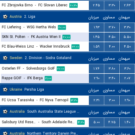
FC Zbrojovka Brno
-
FC Slovan Liberec
۲.۴۵
۳.۳۰
۲.۶۳
۲۰:۳۰
Austria
2. Liga
میزبان
مساوی
میهمان
FC Liefering
-
WSG Hertha Wels
۱.۹۳
۳.۷۰
۳.۳۰
۲۰:۰۰
SKN St. Polten
-
FK Austria Wien II
۱.۴۵
۴.۵۰
۵.۵۰
۲۰:۰۰
FC Blau-Weiss Linz
-
Wacker Innsbruck
۱.۵۹
۴.۰۰
۴.۵۰
۲۲:۰۰
Sweden
2. Division - Sodra Gotaland
میزبان
مساوی
میهمان
Osterlen FF
-
Solvesborgs GoIF
۱.۷۶
۳.۸۰
۳.۶۰
۲۰:۰۰
Rappe GOIF
-
IFK Berga
۲.۹۰
۳.۴۰
۲.۰۷
۲۱:۰۰
Ukraine
Persha Liga
میزبان
مساوی
میهمان
FC Ucsa Tarasivka
-
FC Nyva Ternopil
۲.۳۱
۳.۰۰
۲.۹۰
۱۳:۳۰
Australia
South Australia State League 1 Reserves
میزبان
مساوی
میهمان
Salisbury Utd Reserves
-
South Adelaide Reserves
۵.۰۰
۴.۷۵
۱.۴۰
۱۴:۳۰
Australia
Northern Territory Darwin Premier League
میزبان
مساوی
میهمان