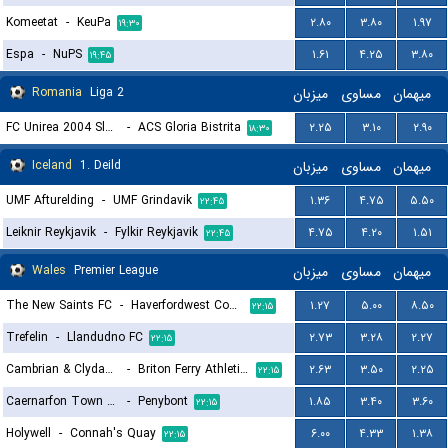
Komeetat
-
KeuPa
۲.۸۰
۳.۸۰
۱.۹۷
۱۹:۳۰
Espa
-
NuPS
۱.۶۱
۴.۲۵
۳.۸۰
۱۹:۴۵
Romania
Liga 2
میزبان
مساوی
میهمان
FC Unirea 2004 Slobozia
-
ACS Gloria Bistrita
۲.۲۵
۳.۱۰
۲.۹۰
۱۸:۳۰
Iceland
1. Deild
میزبان
مساوی
میهمان
UMF Afturelding
-
UMF Grindavik
۱.۳۶
۴.۷۵
۵.۵۰
۲۲:۴۵
Leiknir Reykjavik
-
Fylkir Reykjavik
۴.۷۵
۴.۲۰
۱.۵۱
۲۲:۴۵
Wales
Premier League
میزبان
مساوی
میهمان
The New Saints FC
-
Haverfordwest County
۱.۲۷
۵.۰۰
۸.۵۰
۲۲:۱۵
Trefelin
-
Llandudno FC
۲.۷۳
۳.۲۸
۲.۲۷
۲۲:۱۵
Cambrian & Clydach
-
Briton Ferry Athletic FC
۲.۶۳
۳.۵۰
۲.۲۵
۲۲:۱۵
Caernarfon Town FC
-
Penybont
۱.۸۵
۳.۴۰
۳.۶۰
۲۲:۱۵
Holywell
-
Connah's Quay
۶.۰۰
۴.۳۳
۱.۳۸
۲۲:۱۵