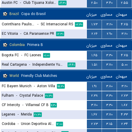
Austin FC
-
Club Tijuana Xoloitzcuintles de Caliente
۲.۵۰
۳.۴۰
۲.۵۵
۰۴:۳۰
Brazil
Copa do Brasil
میزبان
مساوی
میهمان
Corinthians Paulista
-
SC Internacional RS
۱.۷۳
۳.۲۰
۴.۷۵
۰۲:۳۰
EC Vitoria
-
CA Paranaense PR
۲.۲۶
۲.۹۰
۳.۲۰
۰۲:۳۰
Colombia
Primera B
میزبان
مساوی
میهمان
Bogota FC
-
FC Leones
۱.۶۵
۳.۳۰
۴.۷۵
۰۱:۰۰
Real Cartagena
-
Independiente Yumbo
۱.۵۱
۳.۷۰
۵.۰۰
۰۴:۴۰
World
Friendly Club Matches
میزبان
مساوی
میهمان
FC Bayern Munich
-
Aston Villa
۱.۹۱
۳.۸۰
۳.۲۰
۱۵:۳۰
Fulham
-
Crystal Palace
۲.۳۸
۳.۳۰
۲.۷۳
۲۰:۳۰
CF Intercity
-
Villarreal CF B
۳.۷۰
۳.۳۰
۱.۸۷
۱۱:۳۰
Leganes
-
Merida
۱.۶۷
۳.۷۰
۴.۳۳
۲۰:۳۰
Cordoba
-
Union Deportiva Almeria
۲.۷۳
۳.۱۵
۲.۳۴
۱۲:۰۰