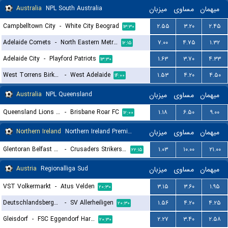
Australia
NPL South Australia
میزبان
مساوی
میهمان
Campbelltown City
-
White City Beograd
۲.۵۵
۳.۲۰
۲.۴۵
۱۳:۳۰
Adelaide Comets
-
North Eastern Metro Stars
۷.۰۰
۴.۷۵
۱.۳۲
۱۲:۱۵
Adelaide City
-
Playford Patriots
۱.۶۳
۳.۷۰
۴.۳۳
۱۳:۳۰
West Torrens Birkalla
-
West Adelaide
۱.۵۳
۴.۲۰
۴.۵۰
۱۴:۰۰
Australia
NPL Queensland
میزبان
مساوی
میهمان
Queensland Lions SC
-
Brisbane Roar FC
۱.۱۸
۶.۵۰
۹.۰۰
۱۲:۰۰
Northern Ireland
Northern Ireland Premier League Women
میزبان
مساوی
میهمان
Glentoran Belfast United (W)
-
Crusaders Strikers FC (W)
۱.۰۳
۱۰.۰۰
۲۱.۰۰
۲۲:۱۵
Austria
Regionalliga Sud
میزبان
مساوی
میهمان
VST Volkermarkt
-
Atus Velden
۳.۱۵
۳.۶۰
۱.۹۵
۲۰:۳۰
Deutschlandsberger SC
-
SV Allerheiligen
۱.۵۶
۴.۲۰
۴.۲۵
۲۰:۳۰
Gleisdorf
-
FSC Eggendorf Hartberg II
۲.۲۷
۳.۴۰
۲.۵۸
۲۰:۳۰