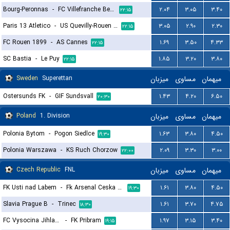
Bourg-Peronnas
-
FC Villefranche Beaujolais
۲.۰۴
۳.۰۵
۳.۴۰
۲۲:۱۵
Paris 13 Atletico
-
US Quevilly-Rouen Métropole
۳.۰۵
۲.۹۰
۲.۳۰
۲۲:۱۵
FC Rouen 1899
-
AS Cannes
۱.۶۹
۳.۵۰
۴.۳۳
۲۲:۱۵
SC Bastia
-
Le Puy
۱.۸۵
۳.۲۰
۳.۸۰
۲۲:۱۵
Sweden
Superettan
میزبان
مساوی
میهمان
Ostersunds FK
-
GIF Sundsvall
۱.۴۳
۴.۲۰
۶.۵۰
۲۰:۳۰
Poland
1. Division
میزبان
مساوی
میهمان
Polonia Bytom
-
Pogon Siedlce
۱.۶۳
۳.۸۰
۴.۵۰
۱۹:۳۰
Polonia Warszawa
-
KS Ruch Chorzow
۲.۰۹
۳.۳۰
۳.۰۰
۲۲:۰۰
Czech Republic
FNL
میزبان
مساوی
میهمان
FK Usti nad Labem
-
Fk Arsenal Ceska Lipa
۱.۶۱
۳.۸۰
۴.۵۰
۱۹:۳۰
Slavia Prague B
-
Trinec
۱.۶۱
۳.۷۰
۴.۷۵
۱۸:۳۰
FC Vysocina Jihlava
-
FK Pribram
۱.۹۷
۳.۱۵
۳.۴۰
۱۹:۱۵