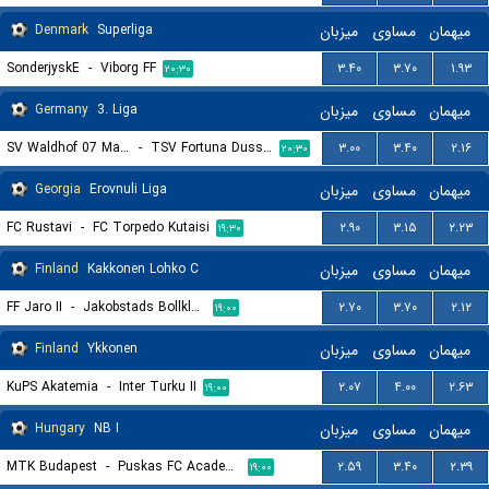
Denmark
Superliga
میزبان
مساوی
میهمان
SonderjyskE
-
Viborg FF
۳.۴۰
۳.۷۰
۱.۹۳
۲۰:۳۰
Germany
3. Liga
میزبان
مساوی
میهمان
SV Waldhof 07 Mannheim
-
TSV Fortuna Dusseldorf
۳.۰۰
۳.۴۰
۲.۱۶
۲۰:۳۰
Georgia
Erovnuli Liga
میزبان
مساوی
میهمان
FC Rustavi
-
FC Torpedo Kutaisi
۲.۹۰
۳.۱۵
۲.۲۳
۱۹:۳۰
Finland
Kakkonen Lohko C
میزبان
مساوی
میهمان
FF Jaro II
-
Jakobstads Bollklubb
۲.۷۰
۳.۷۰
۲.۱۲
۱۹:۰۰
Finland
Ykkonen
میزبان
مساوی
میهمان
KuPS Akatemia
-
Inter Turku II
۲.۰۷
۴.۰۰
۲.۶۳
۱۹:۰۰
Hungary
NB I
میزبان
مساوی
میهمان
MTK Budapest
-
Puskas FC Academy
۲.۵۹
۳.۴۰
۲.۳۹
۱۹:۰۰