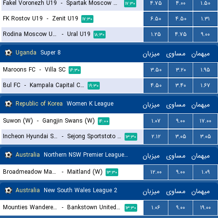
Fakel Voronezh U19
-
Spartak Moscow U19
۴.۷۵
۴.۰۰
۱.۵۰
۱۷:۳۰
FK Rostov U19
-
Zenit U19
۶.۵۰
۴.۵۰
۱.۳۱
۱۷:۳۰
Rodina Moscow U19
-
Ural U19
۱.۲۵
۴.۷۵
۹.۰۰
۱۸:۳۰
Uganda
Super 8
میزبان
مساوی
میهمان
Maroons FC
-
Villa SC
۳.۵۰
۳.۲۰
۱.۹۵
۱۶:۳۰
Bul FC
-
Kampala Capital City
۴.۵۰
۳.۴۰
۱.۶۷
۱۹:۳۰
Republic of Korea
Women K League
میزبان
مساوی
میهمان
Suwon (W)
-
Gangjin Swans (W)
۱.۰۷
۹.۰۰
۱۷.۰۰
۱۴:۰۰
Incheon Hyundai Steel Red Angels (W)
-
Sejong Sportstoto (W)
۲.۱۲
۳.۰۵
۳.۰۵
۱۳:۳۰
Australia
Northern NSW Premier League Women
میزبان
مساوی
میهمان
Broadmeadow Magic (W)
-
Maitland (W)
۱۲.۰۰
۹.۰۰
۱.۰۹
۱۳:۳۰
Australia
New South Wales League 2
میزبان
مساوی
میهمان
Mounties Wanderers
-
Bankstown United FC
۱.۰۶
۹.۰۰
۱۹.۰۰
۱۳:۳۰