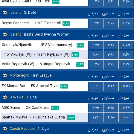
Avai U20
-
Barra FC SC U20
۲.۳۸
۳.۴۰
۲.۵۰
۲۱:۳۰
Iceland
3. Deild
میزبان
مساوی
میهمان
Reynir Sandgerdi
-
UMF Tindastoll
۲.۲۵
۴.۰۰
۲.۳۵
۲۱:۳۰
Iceland
Besta Deild Kvenna Women
میزبان
مساوی
میهمان
Grindavik/Njardvik (W)
-
IBV Vestmannaeyjar (W)
۲.۲۵
۳.۶۰
۲.۵۵
۲۱:۳۰
Thor Akureyri (W)
-
Fram Reykjavik (W)
۱.۸۰
۳.۸۰
۳.۴۰
۲۱:۳۰
Valur Reykjavik (W)
-
Vikingur Reykjavik (W)
۲.۳۸
۳.۷۰
۲.۳۸
۲۲:۴۵
Montenegro
First League
میزبان
مساوی
میهمان
FK Mornar Bar
-
FK Arsenal Tivat
۱.۶۱
۳.۲۸
۵.۵۰
۲۱:۳۰
Slovakia
3. Liga
میزبان
مساوی
میهمان
MSK Senec
-
OK Castkovce
۲.۲۳
۳.۵۰
۲.۶۳
۲۰:۰۰
Spartak Myjava
-
FK Dunajska Luzna
۱.۳۶
۴.۵۰
۶.۰۰
۲۰:۳۰
Czech Republic
1. Liga
میزبان
مساوی
میهمان