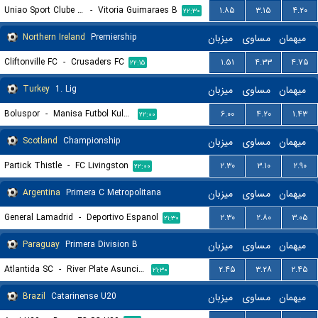
Uniao Sport Clube Paredes
-
Vitoria Guimaraes B
۱.۸۵
۳.۱۵
۴.۲۰
۲۲:۳۰
Northern Ireland
Premiership
میزبان
مساوی
میهمان
Cliftonville FC
-
Crusaders FC
۱.۵۱
۴.۳۳
۴.۷۵
۲۲:۱۵
Turkey
1. Lig
میزبان
مساوی
میهمان
Boluspor
-
Manisa Futbol Kulubu
۶.۰۰
۴.۲۰
۱.۴۳
۲۲:۰۰
Scotland
Championship
میزبان
مساوی
میهمان
Partick Thistle
-
FC Livingston
۲.۳۰
۳.۱۰
۲.۹۰
۲۲:۰۰
Argentina
Primera C Metropolitana
میزبان
مساوی
میهمان
General Lamadrid
-
Deportivo Espanol
۲.۳۰
۲.۸۰
۳.۰۵
۲۱:۳۰
Paraguay
Primera Division B
میزبان
مساوی
میهمان
Atlantida SC
-
River Plate Asuncion
۲.۴۵
۳.۲۸
۲.۴۵
۲۱:۳۰
Brazil
Catarinense U20
میزبان
مساوی
میهمان