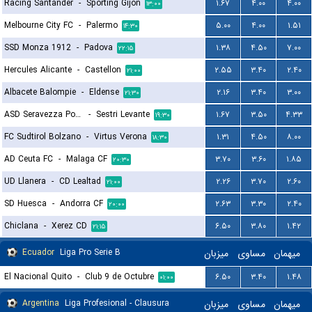
Racing Santander
-
Sporting Gijon
۱.۶۷
۴.۰۰
۴.۰۰
۱۳:۰۰
Melbourne City FC
-
Palermo
۵.۰۰
۴.۰۰
۱.۵۱
۱۴:۳۰
SSD Monza 1912
-
Padova
۱.۳۸
۴.۵۰
۷.۰۰
۲۲:۱۵
Hercules Alicante
-
Castellon
۲.۵۵
۳.۴۰
۲.۴۰
۲۱:۰۰
Albacete Balompie
-
Eldense
۲.۱۶
۳.۴۰
۳.۰۰
۲۱:۳۰
ASD Seravezza Pozzi Calcio
-
Sestri Levante
۱.۶۷
۳.۵۰
۴.۳۳
۱۹:۳۰
FC Sudtirol Bolzano
-
Virtus Verona
۱.۳۱
۴.۵۰
۸.۰۰
۱۸:۳۰
AD Ceuta FC
-
Malaga CF
۳.۷۰
۳.۶۰
۱.۸۵
۲۰:۳۰
UD Llanera
-
CD Lealtad
۲.۲۶
۳.۷۰
۲.۶۰
۲۱:۰۰
SD Huesca
-
Andorra CF
۲.۶۳
۳.۳۰
۲.۴۰
۲۰:۰۰
Chiclana
-
Xerez CD
۶.۵۰
۳.۸۰
۱.۴۲
۲۱:۱۵
Ecuador
Liga Pro Serie B
میزبان
مساوی
میهمان
El Nacional Quito
-
Club 9 de Octubre
۶.۵۰
۳.۴۰
۱.۴۸
۰۱:۰۰
Argentina
Liga Profesional - Clausura
میزبان
مساوی
میهمان