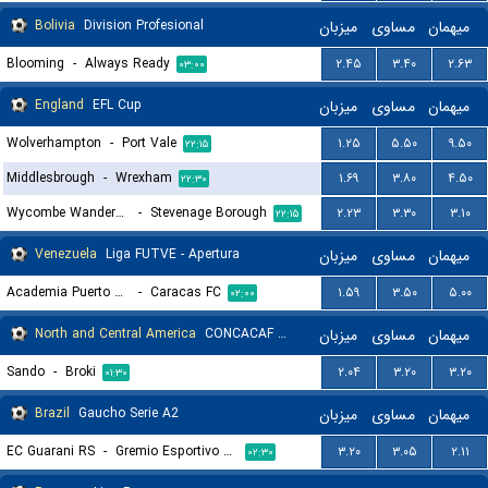
Bolivia
Division Profesional
میزبان
مساوی
میهمان
Blooming
-
Always Ready
۲.۴۵
۳.۴۰
۲.۶۳
۰۳:۰۰
England
EFL Cup
میزبان
مساوی
میهمان
Wolverhampton
-
Port Vale
۱.۲۵
۵.۵۰
۹.۵۰
۲۲:۱۵
Middlesbrough
-
Wrexham
۱.۶۹
۳.۸۰
۴.۵۰
۲۲:۳۰
Wycombe Wanderers
-
Stevenage Borough
۲.۲۳
۳.۳۰
۳.۱۰
۲۲:۱۵
Venezuela
Liga FUTVE - Apertura
میزبان
مساوی
میهمان
Academia Puerto Cabello
-
Caracas FC
۱.۵۹
۳.۵۰
۵.۰۰
۰۲:۰۰
North and Central America
CONCACAF Caribbean Cup Group A
میزبان
مساوی
میهمان
Sando
-
Broki
۲.۰۴
۳.۲۰
۳.۲۰
۰۱:۳۰
Brazil
Gaucho Serie A2
میزبان
مساوی
میهمان
EC Guarani RS
-
Gremio Esportivo Brasil RS
۳.۲۰
۳.۰۵
۲.۱۱
۰۲:۳۰