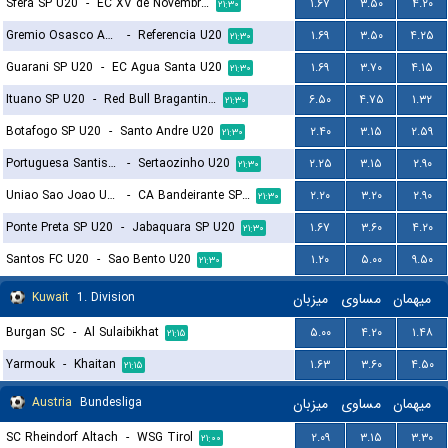
Sfera SP U20
-
EC XV de Novembro de Jau SP U20
۱.۶۷
۳.۵۰
۴.۲۰
۲۱:۳۰
Gremio Osasco Audax SP U20
-
Referencia U20
۱.۶۹
۳.۵۰
۴.۲۵
۲۱:۳۰
Guarani SP U20
-
EC Agua Santa U20
۱.۶۹
۳.۷۰
۴.۱۵
۲۱:۳۰
Ituano SP U20
-
Red Bull Bragantino SP U20
۶.۵۰
۴.۷۵
۱.۳۲
۲۱:۳۰
Botafogo SP U20
-
Santo Andre U20
۲.۴۰
۳.۱۵
۲.۵۹
۲۱:۳۰
Portuguesa Santista U20
-
Sertaozinho U20
۲.۲۵
۳.۱۵
۲.۹۰
۲۱:۳۰
Uniao Sao Joao U20
-
CA Bandeirante SP U20
۲.۲۰
۳.۲۰
۲.۹۰
۲۱:۳۰
Ponte Preta SP U20
-
Jabaquara SP U20
۱.۶۷
۳.۶۰
۴.۲۰
۲۱:۳۰
Santos FC U20
-
Sao Bento U20
۱.۲۰
۵.۰۰
۹.۵۰
۲۱:۳۰
Kuwait
1. Division
میزبان
مساوی
میهمان
Burgan SC
-
Al Sulaibikhat
۵.۰۰
۴.۲۰
۱.۴۸
۲۱:۱۵
Yarmouk
-
Khaitan
۱.۶۳
۳.۶۰
۴.۵۰
۲۱:۱۵
Austria
Bundesliga
میزبان
مساوی
میهمان
SC Rheindorf Altach
-
WSG Tirol
۲.۰۹
۳.۱۵
۳.۳۰
۲۱:۰۰