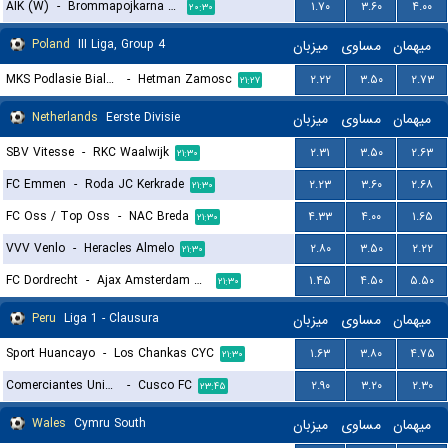
AIK (W)
-
Brommapojkarna (W)
۱.۷۰
۳.۶۰
۴.۰۰
۲۰:۳۰
Poland
III Liga, Group 4
میزبان
مساوی
میهمان
MKS Podlasie Biala Podlaska
-
Hetman Zamosc
۲.۲۲
۳.۵۰
۲.۷۳
۲۱:۲۷
Netherlands
Eerste Divisie
میزبان
مساوی
میهمان
SBV Vitesse
-
RKC Waalwijk
۲.۳۱
۳.۵۰
۲.۶۳
۲۱:۳۰
FC Emmen
-
Roda JC Kerkrade
۲.۲۳
۳.۶۰
۲.۶۸
۲۱:۳۰
FC Oss / Top Oss
-
NAC Breda
۴.۳۳
۴.۰۰
۱.۶۵
۲۱:۳۰
VVV Venlo
-
Heracles Almelo
۲.۸۰
۳.۵۰
۲.۲۲
۲۱:۳۰
FC Dordrecht
-
Ajax Amsterdam Reserves
۱.۴۵
۴.۵۰
۵.۵۰
۲۱:۳۰
Peru
Liga 1 - Clausura
میزبان
مساوی
میهمان
Sport Huancayo
-
Los Chankas CYC
۱.۶۳
۳.۸۰
۴.۷۵
۲۱:۳۰
Comerciantes Unidos
-
Cusco FC
۲.۹۰
۳.۲۰
۲.۳۰
۲۳:۴۵
Wales
Cymru South
میزبان
مساوی
میهمان