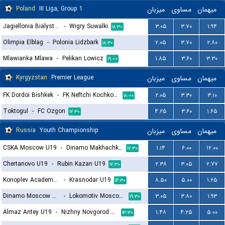
Poland
III Liga, Group 1
میزبان
مساوی
میهمان
Jagiellonia Bialystok II
-
Wigry Suwalki
۳.۰۵
۳.۷۰
۱.۹۴
۱۸:۳۰
Olimpia Elblag
-
Polonia Lidzbark
۲.۰۵
۳.۷۰
۲.۸۰
۱۸:۳۰
Mlawianka Mlawa
-
Pelikan Lowicz
۱.۸۵
۳.۶۰
۳.۳۰
۱۹:۰۰
Kyrgyzstan
Premier League
میزبان
مساوی
میهمان
FK Dordoi Bishkek
-
FK Neftchi Kochkor-Ata
۲.۰۵
۳.۳۰
۳.۱۰
۱۸:۰۰
Toktogul
-
FC Ozgon
۴.۲۵
۳.۶۰
۱.۶۵
۱۷:۳۰
Russia
Youth Championship
میزبان
مساوی
میهمان
CSKA Moscow U19
-
Dinamo Makhachkala U19
۱.۱۴
۶.۰۰
۱۲.۰۰
۱۷:۳۰
Chertanovo U19
-
Rubin Kazan U19
۲.۳۸
۳.۰۵
۲.۷۷
۱۷:۳۰
Konoplev Academy U19
-
Krasnodar U19
۸.۵۰
۵.۰۰
۱.۲۵
۱۴:۳۰
Dinamo Moscow U19
-
Lokomotiv Moscow U19
۳.۰۵
۳.۸۰
۱.۹۳
۱۹:۳۰
Almaz Antey U19
-
Nizhny Novgorod U19
۱.۴۸
۴.۲۵
۵.۰۰
۱۳:۳۰