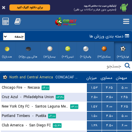
اپلیکیشن سیب بت مختص اندروید
برای دانلود کلیک کنید
(دسترسی بدون فیلتر و امکانات بی نظیر)
دسته بندی ورزش ها
فوتبال(۳۰۹)
بسکتبال(۴۴)
والیبال(۲۰)
تنیس(۲۰۴)
بیسبال(۵۶)
هاکی روی یخ(۱۸)
هندبال(۱)
North and Central America
CONCACAF Leagues Cup
میزبان
مساوی
میهمان
Chicago Fire
-
Necaxa
۱.۵۳
۴.۲۵
۵.۰۰
۰۴:۰۰
Cruz Azul
-
Philadelphia Union
۲.۵۰
۳.۵۰
۲.۴۵
۰۳:۳۰
New York City FC
-
Santos Laguna Mexico
۱.۵۷
۴.۰۰
۴.۷۵
۰۳:۰۰
Portland Timbers
-
Puebla
۱.۵۰
۴.۵۰
۵.۰۰
۰۶:۰۰
Club America
-
San Diego FC
۱.۳۸
۴.۵۰
۶.۰۰
۰۵:۳۰