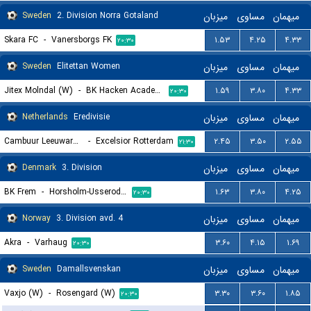
Sweden
2. Division Norra Gotaland
میزبان
مساوی
میهمان
Skara FC
-
Vanersborgs FK
۱.۵۳
۴.۲۵
۴.۳۳
۲۰:۳۰
Sweden
Elitettan Women
میزبان
مساوی
میهمان
Jitex Molndal (W)
-
BK Hacken Academy (W)
۱.۵۹
۳.۸۰
۴.۳۳
۲۰:۳۰
Netherlands
Eredivisie
میزبان
مساوی
میهمان
Cambuur Leeuwarden
-
Excelsior Rotterdam
۲.۴۵
۳.۵۰
۲.۵۵
۲۱:۳۰
Denmark
3. Division
میزبان
مساوی
میهمان
BK Frem
-
Horsholm-Usserod IK
۱.۶۳
۳.۸۰
۴.۲۵
۲۰:۳۰
Norway
3. Division avd. 4
میزبان
مساوی
میهمان
Akra
-
Varhaug
۳.۶۰
۴.۱۵
۱.۶۹
۲۰:۳۰
Sweden
Damallsvenskan
میزبان
مساوی
میهمان
Vaxjo (W)
-
Rosengard (W)
۳.۳۰
۳.۶۰
۱.۸۵
۲۰:۳۰