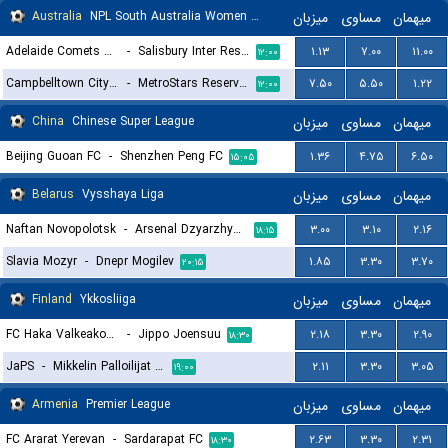
Australia
NPL South Australia Women Reserves
میزبان
مساوی
میهمان
Adelaide Comets Reserves (W)
-
Salisbury Inter Reserves (W)
۱.۱۳
۷.۰۰
۱۱.۰۰
۱۲:۰۰
Campbelltown City Reserves (W)
-
MetroStars Reserves (W)
۷.۵۰
۵.۵۰
۱.۲۲
۱۲:۰۰
China
Chinese Super League
میزبان
مساوی
میهمان
Beijing Guoan FC
-
Shenzhen Peng FC
۱.۳۶
۴.۷۵
۶.۵۰
۱۵:۰۵
Belarus
Vysshaya Liga
میزبان
مساوی
میهمان
Naftan Novopolotsk
-
Arsenal Dzyarzhynsk
۳.۰۰
۳.۱۰
۲.۱۶
۱۸:۱۵
Slavia Mozyr
-
Dnepr Mogilev
۱.۸۵
۳.۳۰
۳.۷۰
۲۰:۱۵
Finland
Ykkosliiga
میزبان
مساوی
میهمان
FC Haka Valkeakoski
-
Jippo Joensuu
۲.۱۸
۳.۳۰
۲.۹۰
۱۸:۳۰
JaPS
-
Mikkelin Palloilijat MP
۲.۱۱
۳.۳۰
۳.۰۵
۱۹:۰۰
Armenia
Premier League
میزبان
مساوی
میهمان
FC Ararat Yerevan
-
Sardarapat FC
۲.۶۳
۳.۳۰
۲.۳۱
۱۸:۳۰