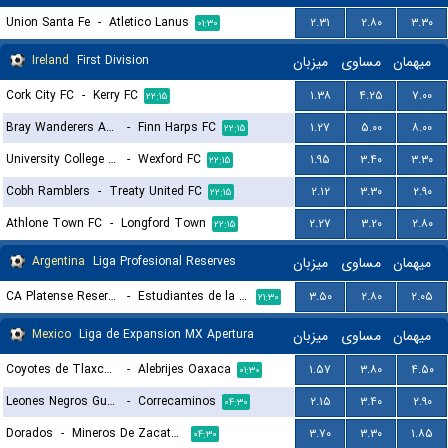
Union Santa Fe
-
Atletico Lanus
۲.۳۱
۲.۸۰
۳.۳۰
۰۱:۳۰
Ireland
First Division
میزبان
مساوی
میهمان
Cork City FC
-
Kerry FC
۱.۳۸
۴.۲۵
۷.۰۰
۲۲:۱۵
Bray Wanderers AFC
-
Finn Harps FC
۱.۲۷
۵.۰۰
۸.۰۰
۲۲:۱۵
University College Dublin FC
-
Wexford FC
۱.۹۵
۳.۴۰
۳.۳۰
۲۲:۱۵
Cobh Ramblers
-
Treaty United FC
۲.۱۲
۳.۳۰
۲.۹۰
۲۲:۱۵
Athlone Town FC
-
Longford Town
۲.۲۷
۳.۲۰
۲.۸۰
۲۲:۱۵
Argentina
Liga Profesional Reserves
میزبان
مساوی
میهمان
CA Platense Reserves
-
Estudiantes de la Plata Reserves
۳.۵۰
۲.۸۰
۲.۰۵
۲۱:۳۰
Mexico
Liga de Expansion MX Apertura
میزبان
مساوی
میهمان
Coyotes de Tlaxcala
-
Alebrijes Oaxaca
۱.۵۷
۳.۸۰
۴.۵۰
۰۱:۳۰
Leones Negros Guadalajara
-
Correcaminos
۲.۱۵
۳.۴۰
۲.۹۰
۰۴:۳۰
Dorados
-
Mineros De Zacatecas
۳.۷۰
۳.۳۰
۱.۸۵
۰۴:۳۰