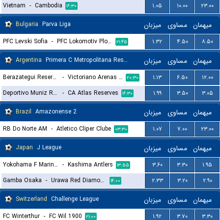
Vietnam
-
Cambodia
۱.۰۵
۱۰.۰۰
۲۳.۰۰
۱۶:۳۰
Bulgaria
Parva Liga
میزبان
مساوی
میهمان
PFC Levski Sofia
-
PFC Lokomotiv Plovdiv 1936
۱.۳۲
۴.۵۰
۸.۵۰
۲۱:۴۵
Argentina
Primera C Metropolitana Reserves
میزبان
مساوی
میهمان
Berazategui Reserves
-
Victoriano Arenas Reserves
۱.۱۳
۶.۵۰
۱۲.۰۰
۲۰:۳۰
Deportivo Muniz Reserves
-
CA Atlas Reserves
۱.۹۹
۳.۵۰
۳.۰۵
۱۶:۳۰
Brazil
Amazonense 2
میزبان
مساوی
میهمان
RB Do Norte AM
-
Atletico Cliper Clube
۱.۰۷
۷.۰۰
۲۳.۰۰
۰۳:۳۰
Japan
J League
میزبان
مساوی
میهمان
Yokohama F Marinos
-
Kashima Antlers
۳.۶۰
۳.۳۰
۱.۹۵
۱۳:۵۵
Gamba Osaka
-
Urawa Red Diamonds
۲.۳۳
۳.۲۰
۲.۹۰
۱۴:۰۰
Switzerland
Challenge League
میزبان
مساوی
میهمان
FC Winterthur
-
FC Wil 1900
۱.۹۲
۳.۷۰
۳.۳۰
۲۱:۰۰