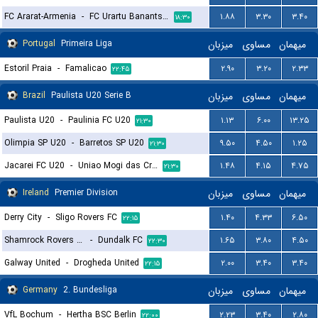
FC Ararat-Armenia
-
FC Urartu Banants Yerevan
۱.۸۸
۳.۳۰
۳.۴۰
۱۸:۳۰
Portugal
Primeira Liga
میزبان
مساوی
میهمان
Estoril Praia
-
Famalicao
۲.۹۰
۳.۲۰
۲.۳۳
۲۲:۴۵
Brazil
Paulista U20 Serie B
میزبان
مساوی
میهمان
Paulista U20
-
Paulinia FC U20
۱.۱۳
۶.۰۰
۱۳.۲۵
۲۱:۳۰
Olimpia SP U20
-
Barretos SP U20
۹.۵۰
۴.۵۰
۱.۲۵
۲۱:۳۰
Jacarei FC U20
-
Uniao Mogi das Cruzes FC U20
۱.۴۸
۴.۱۵
۴.۷۵
۲۱:۳۰
Ireland
Premier Division
میزبان
مساوی
میهمان
Derry City
-
Sligo Rovers FC
۱.۴۰
۴.۳۳
۶.۵۰
۲۲:۱۵
Shamrock Rovers FC
-
Dundalk FC
۱.۶۵
۳.۸۰
۴.۵۰
۲۲:۳۰
Galway United
-
Drogheda United
۲.۰۰
۳.۴۰
۳.۴۰
۲۲:۱۵
Germany
2. Bundesliga
میزبان
مساوی
میهمان
VfL Bochum
-
Hertha BSC Berlin
۲.۲۳
۳.۴۰
۲.۸۰
۲۲:۰۰