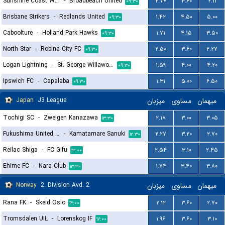
Sunshine Coast Wanderers
-
Broadbeach United
۲.۷۷
۳.۶۰
۲.۱۱
۰۹:۳۰
Brisbane Strikers
-
Redlands United
۱.۴۲
۴.۵۰
۵.۰۰
۰۹:۳۰
Caboolture
-
Holland Park Hawks
۱.۷۱
۴.۱۵
۳.۵۰
۰۹:۳۰
North Star
-
Robina City FC
۲.۵۰
۳.۶۰
۲.۲۷
۰۹:۳۰
Logan Lightning
-
St. George Willawong FC
۱.۵۹
۴.۰۰
۴.۲۰
۰۹:۳۰
Ipswich FC
-
Capalaba
۱.۳۱
۵.۰۰
۶.۵۰
۰۹:۳۰
Japan
J3 League
میزبان
مساوی
میهمان
Tochigi SC
-
Zweigen Kanazawa
۲.۱۸
۳.۰۰
۳.۰۵
۱۳:۳۰
Fukushima United FC
-
Kamatamare Sanuki
۲.۲۷
۳.۲۰
۲.۷۰
۱۲:۳۰
Reilac Shiga
-
FC Gifu
۲.۵۴
۳.۱۰
۲.۴۵
۱۳:۰۰
Ehime FC
-
Nara Club
۱.۷۴
۳.۴۰
۳.۸۰
۱۳:۳۰
Norway
2. Division Avd. 2
میزبان
مساوی
میهمان
Rana FK
-
Skeid Oslo
۲.۱۲
۳.۶۰
۲.۷۰
۱۴:۰۰
Tromsdalen UIL
-
Lorenskog IF
۱.۹۶
۳.۶۰
۳.۱۰
۱۷:۰۰