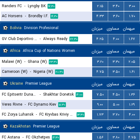
Randers FC
-
Lyngby BK
۲.۱۵
۳.۴۰
۳.۰۰
۱۷:۳۰
AC Horsens
-
Brondby I.F.
۴.۳۳
۳.۶۰
۱.۷۰
۱۹:۳۰
Bolivia
Division Profesional
میزبان
مساوی
میهمان
GV Club Deportivo San Jose de Oruro
-
Always Ready
۴.۲۵
۴.۰۰
۱.۶۷
۲۲:۳۰
Africa
Africa Cup of Nations Women
میزبان
مساوی
میهمان
Malawi (W)
-
Ghana (W)
۳.۲۰
۳.۳۰
۲.۰۵
۲۳:۳۰
Cameroon (W)
-
Nigeria (W)
۴.۷۵
۳.۵۰
۱.۶۱
۲۰:۳۰
Ukraine
Premier League
میزبان
مساوی
میهمان
FC Epitsentr Dunayivtsi
-
Shakhtar Donetsk
۷.۵۰
۴.۵۰
۱.۳۶
۱۶:۰۰
Veres Rivne
-
FC Dynamo Kiev
۹.۰۰
۵.۰۰
۱.۲۹
۱۸:۳۰
FC Zorya Luhansk
-
FC Kryvbas Kriviy Rih
۱.۷۳
۳.۷۰
۴.۰۰
۱۳:۳۰
Kazakhstan
Premier League
میزبان
مساوی
میهمان
FC Astana
-
FC Okzhetpes
۱.۵۶
۳.۸۰
۴.۷۵
۱۶:۳۰