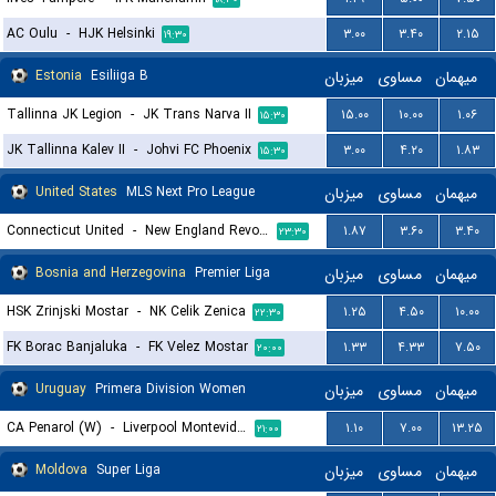
AC Oulu
-
HJK Helsinki
۳.۰۰
۳.۴۰
۲.۱۵
۱۹:۳۰
Estonia
Esiliiga B
میزبان
مساوی
میهمان
Tallinna JK Legion
-
JK Trans Narva II
۱۵.۰۰
۱۰.۰۰
۱.۰۶
۱۵:۳۰
JK Tallinna Kalev II
-
Johvi FC Phoenix
۳.۰۰
۴.۲۰
۱.۸۳
۱۵:۳۰
United States
MLS Next Pro League
میزبان
مساوی
میهمان
Connecticut United
-
New England Revolution II
۱.۸۷
۳.۶۰
۳.۴۰
۲۳:۳۰
Bosnia and Herzegovina
Premier Liga
میزبان
مساوی
میهمان
HSK Zrinjski Mostar
-
NK Celik Zenica
۱.۲۵
۴.۵۰
۱۰.۰۰
۲۲:۳۰
FK Borac Banjaluka
-
FK Velez Mostar
۱.۳۳
۴.۳۳
۷.۵۰
۲۰:۰۰
Uruguay
Primera Division Women
میزبان
مساوی
میهمان
CA Penarol (W)
-
Liverpool Montevideo (W)
۱.۱۰
۷.۰۰
۱۳.۲۵
۲۱:۰۰
Moldova
Super Liga
میزبان
مساوی
میهمان