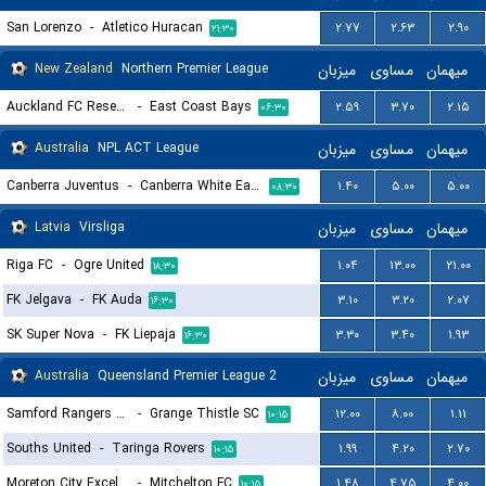
San Lorenzo
-
Atletico Huracan
۲.۷۷
۲.۶۳
۲.۹۰
۲۱:۳۰
New Zealand
Northern Premier League
میزبان
مساوی
میهمان
Auckland FC Reserves
-
East Coast Bays
۲.۵۹
۳.۷۰
۲.۱۵
۰۶:۳۰
Australia
NPL ACT League
میزبان
مساوی
میهمان
Canberra Juventus
-
Canberra White Eagles FC
۱.۴۰
۵.۰۰
۵.۰۰
۰۸:۳۰
Latvia
Virsliga
میزبان
مساوی
میهمان
Riga FC
-
Ogre United
۱.۰۴
۱۳.۰۰
۲۱.۰۰
۱۸:۳۰
FK Jelgava
-
FK Auda
۳.۱۰
۳.۲۰
۲.۰۷
۱۶:۳۰
SK Super Nova
-
FK Liepaja
۳.۳۰
۳.۴۰
۱.۹۳
۱۶:۳۰
Australia
Queensland Premier League 2
میزبان
مساوی
میهمان
Samford Rangers FC
-
Grange Thistle SC
۱۲.۰۰
۸.۰۰
۱.۱۱
۱۰:۱۵
Souths United
-
Taringa Rovers
۱.۹۹
۴.۲۰
۲.۷۰
۱۰:۱۵
Moreton City Excelsior FC 2
-
Mitchelton FC
۱.۴۸
۴.۷۵
۴.۰۰
۱۰:۱۵