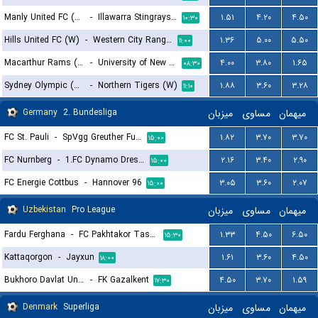
Manly United FC (W)
-
Illawarra Stingrays (W)
۱.۵۱
۴.۲۰
۴.۵۰
۱۰:۳۰
Hills United FC (W)
-
Western City Rangers (W)
۱.۳۶
۵.۰۰
۵.۵۰
۱۱:۰۰
Macarthur Rams (W)
-
University of New South Wales (W)
۴.۰۰
۳.۸۰
۱.۶۵
۰۸:۳۰
Sydney Olympic (W)
-
Northern Tigers (W)
۱.۸۸
۳.۶۰
۳.۲۸
۱۱:۱۰
Germany
2. Bundesliga
میزبان
مساوی
میهمان
FC St. Pauli
-
SpVgg Greuther Furth
۱.۸۲
۳.۷۰
۳.۷۰
۱۵:۰۰
FC Nurnberg
-
1.FC Dynamo Dresden
۲.۱۶
۳.۴۰
۲.۹۰
۱۵:۰۰
FC Energie Cottbus
-
Hannover 96
۳.۰۵
۳.۶۰
۲.۰۷
۱۵:۰۰
Uzbekistan
Pro League
میزبان
مساوی
میهمان
Fardu Ferghana
-
FC Pakhtakor Tashkent II
۱.۳۳
۴.۵۰
۶.۵۰
۱۵:۳۰
Kattaqorgon
-
Jayxun
۱.۶۱
۳.۶۰
۴.۵۰
۱۸:۰۰
Bukhoro Davlat Universiteti
-
FK Gazalkent
۴.۵۰
۳.۷۰
۱.۵۹
۱۷:۳۰
Denmark
Superliga
میزبان
مساوی
میهمان