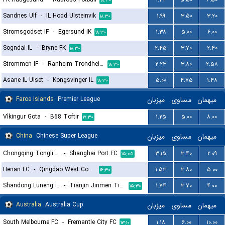
۱۸:۳۰
Sandnes Ulf
-
IL Hodd Ulsteinvik
۱.۹۹
۳.۵۰
۳.۲۰
۱۸:۳۰
Stromsgodset IF
-
Egersund IK
۱.۳۸
۵.۰۰
۶.۰۰
۱۸:۳۰
Sogndal IL
-
Bryne FK
۲.۴۵
۳.۷۰
۲.۴۰
۱۸:۳۰
Strommen IF
-
Ranheim Trondheim
۲.۲۳
۳.۸۰
۲.۵۸
۱۸:۳۰
Asane IL Ulset
-
Kongsvinger IL
۵.۰۰
۴.۷۵
۱.۴۸
۱۸:۳۰
Faroe Islands
Premier League
میزبان
مساوی
میهمان
Víkingur Gota
-
B68 Toftir
۱.۲۵
۵.۰۰
۸.۰۰
۱۷:۳۰
China
Chinese Super League
میزبان
مساوی
میهمان
Chongqing Tongliang Long
-
Shanghai Port FC
۳.۱۵
۳.۴۰
۲.۰۹
۱۵:۰۵
Henan FC
-
Qingdao West Coast FC
۱.۵۳
۳.۸۰
۵.۰۰
۱۴:۳۰
Shandong Luneng Taishan FC
-
Tianjin Jinmen Tigers
۱.۷۴
۳.۷۰
۴.۰۰
۱۵:۳۰
Australia
Australia Cup
میزبان
مساوی
میهمان
South Melbourne FC
-
Fremantle City FC
۱.۱۸
۶.۰۰
۱۰.۰۰
۱۳:۱۰