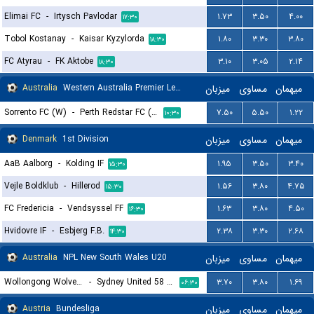
Elimai FC
-
Irtysch Pavlodar
۱.۷۳
۳.۵۰
۴.۰۰
۱۷:۳۰
Tobol Kostanay
-
Kaisar Kyzylorda
۱.۸۰
۳.۳۰
۳.۸۰
۱۸:۳۰
FC Atyrau
-
FK Aktobe
۳.۱۰
۳.۰۵
۲.۱۴
۱۸:۳۰
Australia
Western Australia Premier League Women
میزبان
مساوی
میهمان
Sorrento FC (W)
-
Perth Redstar FC (W)
۷.۵۰
۵.۵۰
۱.۲۲
۱۰:۳۰
Denmark
1st Division
میزبان
مساوی
میهمان
AaB Aalborg
-
Kolding IF
۱.۹۵
۳.۵۰
۳.۴۰
۱۵:۳۰
Vejle Boldklub
-
Hillerod
۱.۵۶
۳.۸۰
۴.۷۵
۱۵:۳۰
FC Fredericia
-
Vendsyssel FF
۱.۶۳
۳.۸۰
۴.۵۰
۱۶:۳۰
Hvidovre IF
-
Esbjerg F.B.
۲.۳۸
۳.۳۰
۲.۶۸
۱۴:۳۰
Australia
NPL New South Wales U20
میزبان
مساوی
میهمان
Wollongong Wolves FC U20
-
Sydney United 58 U20
۳.۷۰
۳.۸۰
۱.۶۹
۰۶:۳۰
Austria
Bundesliga
میزبان
مساوی
میهمان