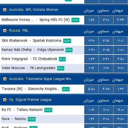
Australia
NPL Victoria Women
میزبان
مساوی
میهمان
Melbourne Victory NPL (W)
-
Spring Hills FC (W)
۱.۵۹
۳.۸۰
۴.۳۳
۰۸:۳۰
Russia
FNL
میزبان
مساوی
میهمان
SKA Khabarovsk
-
Spartak Kostroma
۳.۶۰
۳.۱۵
۲.۰۱
۰۸:۳۰
Kamaz Nab Chelny
-
Volga Ulyanovsk
۲.۴۰
۳.۰۵
۲.۸۰
۱۷:۳۰
Rotor Volgograd
-
FC Chelyabinsk
۱.۷۳
۳.۴۰
۴.۵۰
۱۹:۰۰
Veles Moscow
-
FK Leningradets
۲.۱۴
۲.۹۰
۳.۶۰
۱۹:۳۰
Australia
Tasmania Super League Women
میزبان
مساوی
میهمان
Taroona (W)
-
Glenorchy Knights (W)
۵.۵۰
۴.۷۵
۱.۳۷
۰۸:۰۰
Fiji
Digicel Premier League
میزبان
مساوی
میهمان
Ba FC
-
Tailevu Naitasiri
۱.۰۴
۱۱.۰۰
۱۹.۰۰
۰۶:۳۰
Suva
-
Nasinu
۱.۶۹
۳.۸۰
۳.۸۰
۰۶:۳۰