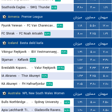
Southside Eagles
-
SWQ Thunder
۳.۸۰
۴.۰۰
۱.۶۱
۱۰:۱۵
Armenia
Premier League
میزبان
مساوی
میهمان
Pyunik Yerevan
-
FC Van Charencavan
۱.۱۸
۵.۵۰
۱۲.۰۰
۱۶:۳۰
FC Shirak
-
FC Noah Artsakh
۸.۰۰
۴.۷۵
۱.۲۹
۱۸:۳۰
Iceland
Besta deild karla
میزبان
مساوی
میهمان
Vikingur Reykjavik
-
IBV Vestmannaeyjar
۱.۳۱
۵.۰۰
۷.۰۰
۲۱:۳۰
Stjarnan
-
Keflavik
۱.۸۲
۴.۰۰
۳.۳۰
۲۱:۳۰
Breidablik Kopavogur
-
Valur Reykjavik
۱.۵۶
۴.۳۳
۴.۳۳
۲۳:۴۵
IA Akranes
-
Thor Akureyri
۱.۴۳
۴.۷۵
۵.۰۰
۲۱:۳۰
KA Akureyri
-
FH Hafnarfjordur
۲.۰۵
۳.۸۰
۲.۸۰
۲۱:۴۵
Australia
NPL New South Wales Women
میزبان
مساوی
میهمان
Bulls Northbridge FC Academy (W)
-
Sydney University FC (W)
۱.۳۱
۵.۰۰
۶.۵۰
۰۸:۱۰
Apia Leichhardt Tigers (W)
-
Gladesville Ravens (W)
۱.۲۰
۶.۰۰
۸.۵۰
۱۰:۲۰