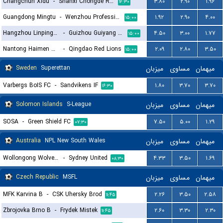
Changchun Xidu
-
Shanxi Chongde Ronghai Football Club
۳.۸۰
۲.۹۰
۱.۹۶
۱۲:۳۰
Guangdong Mingtu
-
Wenzhou Professional F.C
۱.۹۲
۲.۹۰
۴.۰۰
۱۵:۰۰
Hangzhou Linping Wuyue
-
Guizhou Guiyang Athletic
۴.۵۰
۳.۰۰
۱.۷۷
۱۵:۰۰
Nantong Haimen Codion
-
Qingdao Red Lions
۲.۰۹
۲.۸۰
۳.۵۰
۱۵:۰۰
Sweden
Superettan
میزبان
مساوی
میهمان
Varbergs BoIS FC
-
Sandvikens IF
۱.۸۰
۳.۷۰
۳.۷۰
۱۶:۳۰
Solomon Islands
S-League
میزبان
مساوی
میهمان
SOSA
-
Green Shield FC
۷.۵۰
۵.۰۰
۱.۲۹
۰۷:۳۰
Australia
NPL New South Wales
میزبان
مساوی
میهمان
Wollongong Wolves FC
-
Sydney United
۴.۳۳
۳.۵۰
۱.۶۹
۰۸:۳۰
Czech Republic
MSFL
میزبان
مساوی
میهمان
MFK Karvina B
-
CSK Uhersky Brod
۲.۲۶
۳.۵۰
۲.۵۸
۱۱:۴۵
Zbrojovka Brno B
-
Frydek Mistek
۲.۶۰
۳.۳۰
۲.۳۰
۱۱:۴۵