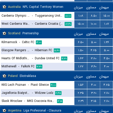
Australia
NPL Capital Territory Women
میزبان
مساوی
میهمان
Canberra Olympic (W)
-
Tuggeranong United (W)
۱.۰۸
۸.۵۰
۱۵.۰۰
۰۸:۰۰
West Canberra Wanderers FC (W)
-
Canberra Croatia (W)
۱۵.۰۰
۱۰.۰۰
۱.۰۷
۰۷:۳۰
Scotland
Premiership
میزبان
مساوی
میهمان
Kilmarnock
-
Celtic FC
۶.۵۰
۵.۰۰
۱.۳۶
۱۶:۰۰
Glasgow Rangers FC
-
Hibernian FC
۱.۵۰
۴.۲۵
۵.۰۰
۱۸:۳۰
Hearts Of Midlothian FC
-
Dundee United FC
۱.۶۳
۳.۸۰
۴.۵۰
۱۷:۳۰
Motherwell
-
Falkirk FC
۱.۷۷
۳.۶۰
۴.۰۰
۱۷:۳۰
Poland
Ekstraklasa
میزبان
مساوی
میهمان
KKS Lech Poznan
-
Piast Gliwice
۱.۵۶
۴.۰۰
۴.۷۵
۱۹:۰۰
Jagiellonia Białystok
-
Widzew Lodz
۲.۳۵
۳.۲۰
۲.۸۰
۲۱:۴۵
Slask Wroclaw
-
MKS Cracovia Krakow
۲.۳۹
۳.۱۵
۲.۸۰
۱۶:۱۵
Argentina
Liga Profesional - Clausura
میزبان
مساوی
میهمان