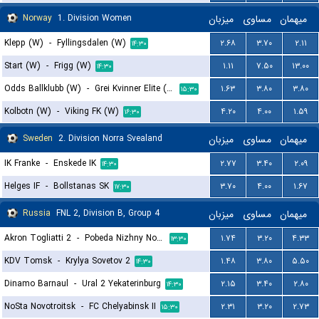
Norway
1. Division Women
میزبان
مساوی
میهمان
Klepp (W)
-
Fyllingsdalen (W)
۲.۶۸
۳.۷۰
۲.۱۱
۱۴:۳۰
Start (W)
-
Frigg (W)
۱.۱۱
۷.۵۰
۱۳.۰۰
۱۴:۳۰
Odds Ballklubb (W)
-
Grei Kvinner Elite (W)
۱.۶۳
۳.۸۰
۳.۸۰
۱۵:۳۰
Kolbotn (W)
-
Viking FK (W)
۴.۲۰
۴.۰۰
۱.۵۹
۱۶:۳۰
Sweden
2. Division Norra Svealand
میزبان
مساوی
میهمان
IK Franke
-
Enskede IK
۲.۷۷
۳.۴۰
۲.۰۹
۱۴:۳۰
Helges IF
-
Bollstanas SK
۳.۷۰
۴.۰۰
۱.۶۷
۱۷:۳۰
Russia
FNL 2, Division B, Group 4
میزبان
مساوی
میهمان
Akron Togliatti 2
-
Pobeda Nizhny Novgorod
۱.۷۴
۳.۲۰
۴.۳۳
۱۳:۳۰
KDV Tomsk
-
Krylya Sovetov 2
۱.۴۸
۳.۸۰
۵.۵۰
۱۴:۳۰
Dinamo Barnaul
-
Ural 2 Yekaterinburg
۲.۱۵
۳.۴۰
۲.۸۰
۱۴:۳۰
NoSta Novotroitsk
-
FC Chelyabinsk II
۲.۳۱
۳.۲۰
۲.۷۳
۱۵:۳۰