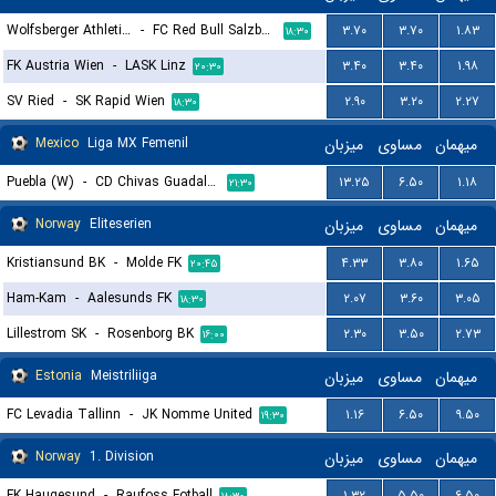
Wolfsberger Athletik Club
-
FC Red Bull Salzburg
۳.۷۰
۳.۷۰
۱.۸۳
۱۸:۳۰
FK Austria Wien
-
LASK Linz
۳.۴۰
۳.۴۰
۱.۹۸
۲۰:۳۰
SV Ried
-
SK Rapid Wien
۲.۹۰
۳.۲۰
۲.۲۷
۱۸:۳۰
Mexico
Liga MX Femenil
میزبان
مساوی
میهمان
Puebla (W)
-
CD Chivas Guadalajara (W)
۱۳.۲۵
۶.۵۰
۱.۱۸
۲۱:۳۰
Norway
Eliteserien
میزبان
مساوی
میهمان
Kristiansund BK
-
Molde FK
۴.۳۳
۳.۸۰
۱.۶۵
۲۰:۴۵
Ham-Kam
-
Aalesunds FK
۲.۰۷
۳.۶۰
۳.۰۵
۱۸:۳۰
Lillestrom SK
-
Rosenborg BK
۲.۳۰
۳.۵۰
۲.۷۳
۱۶:۰۰
Estonia
Meistriliiga
میزبان
مساوی
میهمان
FC Levadia Tallinn
-
JK Nomme United
۱.۱۶
۶.۵۰
۹.۵۰
۱۹:۳۰
Norway
1. Division
میزبان
مساوی
میهمان
FK Haugesund
-
Raufoss Fotball
۱.۳۲
۵.۵۰
۶.۵۰