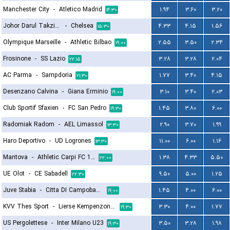
Manchester City
-
Atletico Madrid
۱.۹۴
۳.۶۰
۳.۲۰
۱۴:۳۰
Johor Darul Takzim FC
-
Chelsea
۴.۳۳
۴.۱۵
۱.۵۶
۱۵:۳۰
Olympique Marseille
-
Athletic Bilbao
۲.۵۵
۳.۵۰
۲.۳۴
۱۹:۰۰
Frosinone
-
SS Lazio
۳.۲۸
۳.۲۸
۲.۰۴
۲۲:۱۵
AC Parma
-
Sampdoria
۱.۷۷
۳.۴۰
۴.۱۵
۲۱:۳۰
Desenzano Calvina
-
Giana Erminio
۳.۱۰
۳.۴۰
۲.۰۳
۱۹:۰۰
Club Sportif Sfaxien
-
FC San Pedro
۱.۴۵
۳.۸۰
۶.۰۰
۱۹:۳۰
Radomiak Radom
-
AEL Limassol
۲.۹۰
۳.۷۰
۱.۹۹
۱۳:۳۰
Haro Deportivo
-
UD Logrones
۱۱.۰۰
۶.۰۰
۱.۱۶
۱۳:۳۰
Mantova
-
Athletic Carpi FC 1909
۱.۳۸
۴.۳۳
۵.۵۰
۲۲:۰۰
UE Olot
-
CE Sabadell
۹.۵۰
۵.۰۰
۱.۲۵
۲۲:۳۰
Juve Stabia
-
Citta DI Campobasso
۱.۴۵
۴.۰۰
۶.۰۰
۱۹:۰۰
KVV Thes Sport
-
Lierse Kempenzonen
۳.۳۰
۴.۰۰
۱.۷۷
۱۹:۳۰
US Pergolettese
-
Inter Milano U23
۳.۵۰
۳.۲۸
۱.۹۸
۱۹:۳۰