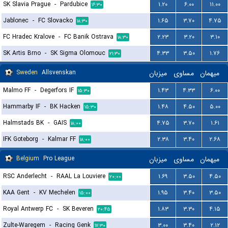
SK Slavia Prague
-
Pardubice
۱.۲۰
۶.۰۰
۱۱.۰۰
۱۶:۳۰
Jablonec
-
FC Slovacko
۱.۶۵
۳.۷۰
۴.۷۵
۱۸:۳۰
FC Hradec Kralove
-
FC Banik Ostrava
۲.۲۳
۳.۲۰
۳.۱۰
۱۸:۳۰
SK Artis Brno
-
SK Sigma Olomouc
۴.۳۳
۳.۵۰
۱.۷۶
۲۱:۳۰
Sweden
Allsvenskan
میزبان
مساوی
میهمان
Malmo FF
-
Degerfors IF
۱.۴۳
۴.۳۳
۶.۰۰
۱۵:۳۰
Hammarby IF
-
BK Hacken
۱.۴۸
۴.۵۰
۵.۰۰
۱۵:۳۰
Halmstads BK
-
GAIS
۴.۷۵
۳.۷۰
۱.۶۱
۱۸:۰۰
IFK Goteborg
-
Kalmar FF
۲.۳۸
۳.۴۰
۲.۶۸
۱۸:۰۰
Belgium
Pro League
میزبان
مساوی
میهمان
RSC Anderlecht
-
RAAL La Louviere
۱.۶۹
۳.۵۰
۴.۵۰
۲۰:۰۰
KAA Gent
-
KV Mechelen
۱.۹۵
۳.۴۰
۳.۵۰
۱۵:۰۰
Royal Antwerp FC
-
SK Beveren
۱.۸۳
۳.۳۰
۴.۱۵
۲۰:۴۵
Zulte-Waregem
-
Racing Genk
۳.۰۰
۳.۴۰
۲.۱۲
۱۷:۳۰