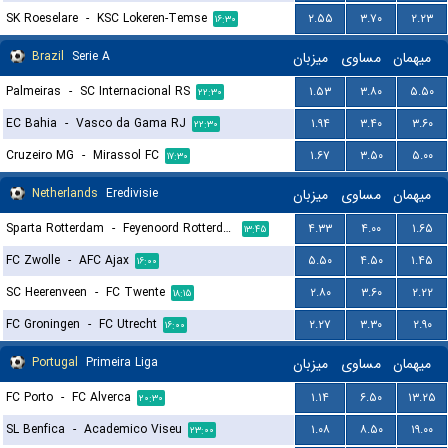
SK Roeselare
-
KSC Lokeren-Temse
۲.۵۵
۳.۷۰
۲.۲۳
۱۶:۳۰
Brazil
Serie A
میزبان
مساوی
میهمان
Palmeiras
-
SC Internacional RS
۱.۵۳
۳.۸۰
۵.۵۰
۲۲:۳۰
EC Bahia
-
Vasco da Gama RJ
۱.۹۴
۳.۴۰
۳.۶۰
۲۲:۳۰
Cruzeiro MG
-
Mirassol FC
۱.۶۷
۳.۵۰
۵.۰۰
۱۷:۳۰
Netherlands
Eredivisie
میزبان
مساوی
میهمان
Sparta Rotterdam
-
Feyenoord Rotterdam
۴.۳۳
۴.۰۰
۱.۶۵
۱۳:۴۵
FC Zwolle
-
AFC Ajax
۵.۵۰
۴.۵۰
۱.۴۵
۱۶:۰۰
SC Heerenveen
-
FC Twente
۲.۸۰
۳.۶۰
۲.۲۲
۱۸:۱۵
FC Groningen
-
FC Utrecht
۲.۲۷
۳.۳۰
۲.۹۰
۱۶:۰۰
Portugal
Primeira Liga
میزبان
مساوی
میهمان
FC Porto
-
FC Alverca
۱.۱۴
۶.۵۰
۱۳.۲۵
۲۰:۳۰
SL Benfica
-
Academico Viseu
۱.۰۸
۸.۵۰
۱۹.۰۰
۲۳:۰۰