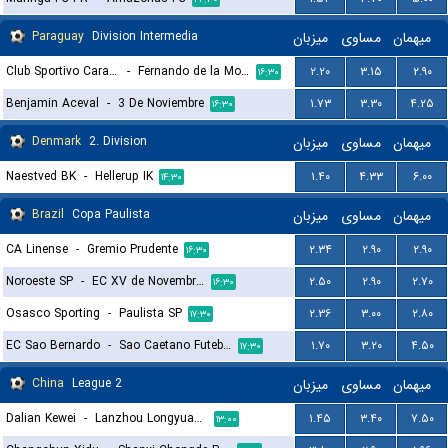
Paraguay
Division Intermedia
میزبان
مساوی
میهمان
Club Sportivo Carapegua
-
Fernando de la Mora
۲.۲۰
۳.۱۵
۲.۹۰
۱۶:۳۰
Benjamin Aceval
-
3 De Noviembre
۱.۷۳
۳.۳۰
۴.۲۵
۱۶:۳۰
Denmark
2. Division
میزبان
مساوی
میهمان
Naestved BK
-
Hellerup IK
۱.۴۰
۴.۳۳
۶.۰۰
۱۴:۳۰
Brazil
Copa Paulista
میزبان
مساوی
میهمان
CA Linense
-
Gremio Prudente
۲.۳۴
۲.۹۰
۲.۹۰
۱۶:۳۰
Noroeste SP
-
EC XV de Novembro (Piracicaba)
۲.۵۰
۲.۹۰
۲.۷۰
۱۶:۳۰
Osasco Sporting
-
Paulista SP
۲.۳۶
۳.۰۰
۲.۸۰
۱۷:۳۰
EC Sao Bernardo
-
Sao Caetano Futebol
۱.۷۰
۳.۲۰
۴.۵۰
۱۷:۳۰
China
League 2
میزبان
مساوی
میهمان
Dalian Kewei
-
Lanzhou Longyuan Athletic
۱.۴۵
۳.۴۰
۷.۵۰
۱۳:۰۰