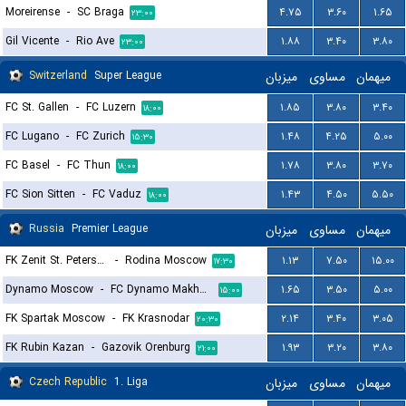
Moreirense
-
SC Braga
۴.۷۵
۳.۶۰
۱.۶۵
۲۳:۰۰
Gil Vicente
-
Rio Ave
۱.۸۸
۳.۴۰
۳.۸۰
۲۳:۰۰
Switzerland
Super League
میزبان
مساوی
میهمان
FC St. Gallen
-
FC Luzern
۱.۸۵
۳.۸۰
۳.۴۰
۱۸:۰۰
FC Lugano
-
FC Zurich
۱.۴۸
۴.۲۵
۵.۰۰
۱۵:۳۰
FC Basel
-
FC Thun
۱.۷۸
۳.۸۰
۳.۷۰
۱۸:۰۰
FC Sion Sitten
-
FC Vaduz
۱.۴۳
۴.۵۰
۵.۵۰
۱۸:۰۰
Russia
Premier League
میزبان
مساوی
میهمان
FK Zenit St. Petersburg
-
Rodina Moscow
۱.۱۳
۷.۵۰
۱۵.۰۰
۱۷:۳۰
Dynamo Moscow
-
FC Dynamo Makhachkala
۱.۶۵
۳.۵۰
۵.۰۰
۱۵:۰۰
FK Spartak Moscow
-
FK Krasnodar
۲.۱۴
۳.۴۰
۳.۰۵
۲۰:۳۰
FK Rubin Kazan
-
Gazovik Orenburg
۱.۹۳
۳.۲۰
۳.۸۰
۲۱:۰۰
Czech Republic
1. Liga
میزبان
مساوی
میهمان