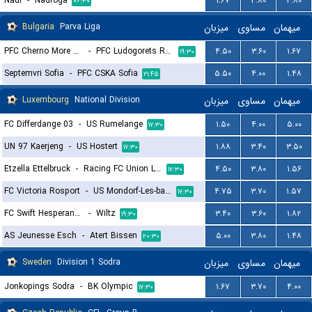
Nadi
-
Nadroga
۱.۶۷
۳.۸۰
۳.۸۰
۰۶:۳۰
Bulgaria
Parva Liga
میزبان
مساوی
میهمان
PFC Cherno More Varna
-
PFC Ludogorets Razgrad
۴.۵۰
۳.۶۰
۱.۶۷
۱۹:۳۰
Septemvri Sofia
-
PFC CSKA Sofia
۵.۵۰
۴.۰۰
۱.۴۸
۲۱:۴۵
Luxembourg
National Division
میزبان
مساوی
میهمان
FC Differdange 03
-
US Rumelange
۱.۵۰
۴.۰۰
۵.۰۰
۱۷:۳۰
UN 97 Kaerjeng
-
US Hostert
۱.۸۸
۳.۴۰
۳.۵۰
۱۷:۳۰
Etzella Ettelbruck
-
Racing FC Union Letzebuerg
۴.۵۰
۳.۸۰
۱.۵۶
۱۷:۳۰
FC Victoria Rosport
-
US Mondorf-Les-bains
۴.۷۵
۳.۷۰
۱.۵۷
۱۷:۳۰
FC Swift Hesperange
-
Wiltz
۳.۴۰
۳.۶۰
۱.۸۲
۱۹:۳۰
AS Jeunesse Esch
-
Atert Bissen
۵.۰۰
۳.۸۰
۱.۴۸
۲۰:۳۰
Sweden
Division 1 Sodra
میزبان
مساوی
میهمان
Jonkopings Sodra
-
BK Olympic
۱.۶۷
۳.۷۰
۴.۰۰
۱۷:۳۰