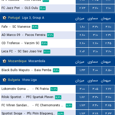
۱۶:۳۰
FC Jazz Pori
-
OLS Oulu
۲.۷۳
۳.۷۰
۲.۱۰
۱۹:۰۰
Portugal
Liga 3, Group A
میزبان
مساوی
میهمان
Fafe
-
SC Vianense
۱.۸۰
۳.۳۰
۳.۸۰
۱۹:۳۰
AD Marco 09
-
Pacos Ferreira
۲.۸۰
۳.۱۰
۲.۳۱
۱۳:۳۰
CD Trofense
-
Varzim SC
۲.۸۰
۲.۸۰
۲.۴۵
۱۹:۳۰
Leca FC
-
SC Sao Joao Ver
۲.۰۶
۳.۱۰
۳.۲۰
۲۰:۰۰
Mozambique
Mocambola
میزبان
مساوی
میهمان
Black Bulls Maputo
-
Baia Pemba
۱.۳۳
۴.۰۰
۸.۵۰
۱۹:۳۰
Bulgaria
Vtora Liga
میزبان
مساوی
میهمان
Lokomotiv Gorna Oryahovitsa
-
FK Fratria
۳.۰۰
۳.۰۵
۲.۲۲
۲۰:۳۰
Rilski Sportist
-
PFC Spartak Pleven
۱.۸۲
۳.۳۰
۳.۸۰
۱۸:۳۰
FC Vihren Sandanski
-
FC Chernomorets 1919 Burgas
۱.۷۳
۳.۴۰
۴.۲۵
۱۸:۳۰
Sportist Svoge
-
Pfc Pirin Blagoevgrad
۱.۷۳
۳.۲۸
۴.۳۳
۱۸:۳۰