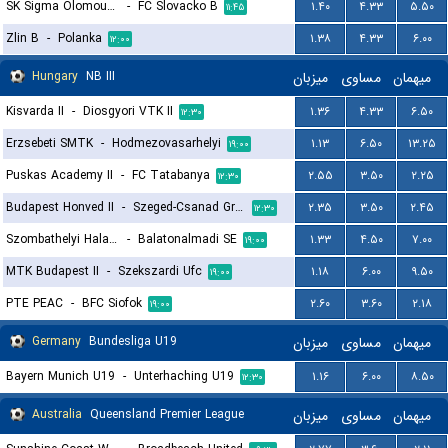
SK Sigma Olomouc 2
-
FC Slovacko B
۱.۴۰
۴.۳۳
۵.۵۰
۱۱:۴۵
Zlin B
-
Polanka
۱.۳۸
۴.۳۳
۶.۰۰
۱۲:۰۰
Hungary
NB III
میزبان
مساوی
میهمان
Kisvarda II
-
Diosgyori VTK II
۱.۳۶
۴.۳۳
۶.۵۰
۱۲:۳۰
Erzsebeti SMTK
-
Hodmezovasarhelyi
۱.۱۳
۶.۵۰
۱۳.۲۵
۱۹:۰۰
Puskas Academy II
-
FC Tatabanya
۲.۵۵
۳.۵۰
۲.۲۵
۱۲:۳۰
Budapest Honved II
-
Szeged-Csanad Grosics II
۲.۳۵
۳.۵۰
۲.۴۵
۱۲:۳۰
Szombathelyi Haladas
-
Balatonalmadi SE
۱.۳۳
۴.۵۰
۷.۰۰
۱۹:۰۰
MTK Budapest II
-
Szekszardi Ufc
۱.۱۸
۶.۰۰
۹.۵۰
۱۹:۰۰
PTE PEAC
-
BFC Siofok
۲.۶۰
۳.۶۰
۲.۱۸
۱۹:۰۰
Germany
Bundesliga U19
میزبان
مساوی
میهمان
Bayern Munich U19
-
Unterhaching U19
۱.۱۶
۶.۰۰
۸.۵۰
۱۲:۳۰
Australia
Queensland Premier League
میزبان
مساوی
میهمان