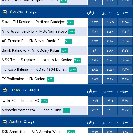
AVS Futebol SAD
-
Sporting CP B
۲.۰۱
۳.۲۰
۳.۴۰
۱۸:۰۰
Slovakia
3. Liga
میزبان
مساوی
میهمان
Slavia TU Kosice
-
Partizan Bardejov
۱.۳۳
۴.۷۵
۶.۵۰
۱۲:۳۰
MFK Ruzomberok B
-
MSK Namestovo
۲.۷۰
۳.۳۰
۲.۲۳
۱۲:۰۰
AS Trencin B
-
FK Slovan Duslo Sala
۱.۷۳
۳.۸۰
۳.۶۰
۱۲:۰۰
Banik Kalinovo
-
MFK Dolny Kubin
۱.۶۱
۳.۸۰
۴.۳۳
۱۸:۳۰
MSK Tesla Stropkov
-
Lokomotiva Kosice
۱.۵۰
۴.۰۰
۵.۰۰
۱۸:۳۰
TJ Kovo Belusa
-
FK Dac 1904 Dunajska Streda B
۱.۸۵
۳.۵۰
۳.۴۰
۱۸:۳۰
FK Podkonice
-
FK Cadca
۱.۸۷
۳.۶۰
۳.۳۰
۱۸:۳۰
Japan
J2 League
میزبان
مساوی
میهمان
Iwaki SC
-
Imabari FC
۲.۰۹
۳.۱۰
۳.۳۰
۱۲:۳۰
Montedio Yamagata
-
Tochigi City
۲.۳۸
۳.۱۰
۲.۷۳
۱۳:۳۰
Austria
2. Liga
میزبان
مساوی
میهمان
SKU Amstetten
-
VfB Admira Wacker Modling
۲.۱۵
۳.۵۰
۲.۹۰
۱۲:۰۰