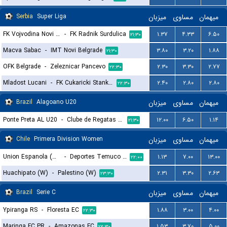
Serbia
Super Liga
میزبان
مساوی
میهمان
FK Vojvodina Novi Sad
-
FK Radnik Surdulica
۱.۳۷
۴.۳۳
۶.۵۰
۲۱:۳۰
Macva Sabac
-
IMT Novi Belgrade
۳.۸۰
۳.۲۰
۱.۸۸
۲۱:۳۰
OFK Belgrade
-
Zeleznicar Pancevo
۲.۳۰
۳.۳۰
۲.۷۷
۲۲:۳۰
Mladost Lucani
-
FK Cukaricki Stankom
۲.۴۰
۲.۸۰
۲.۸۰
۲۲:۳۰
Brazil
Alagoano U20
میزبان
مساوی
میهمان
Ponte Preta AL U20
-
Clube de Regatas Brasil U20
۱۲.۰۰
۶.۵۰
۱.۱۴
۲۱:۳۰
Chile
Primera Division Women
میزبان
مساوی
میهمان
Union Espanola (W)
-
Deportes Temuco (W)
۱.۱۳
۷.۰۰
۱۳.۰۰
۲۲:۰۰
Huachipato (W)
-
Palestino (W)
۲.۳۱
۳.۳۰
۲.۶۳
۲۳:۳۰
Brazil
Serie C
میزبان
مساوی
میهمان
Ypiranga RS
-
Floresta EC
۱.۸۸
۳.۰۰
۴.۰۰
۲۲:۳۰
Maringa FC PR
-
Amazonas FC
۱.۵۳
۳.۷۰
۵.۰۰
۲۲:۳۰