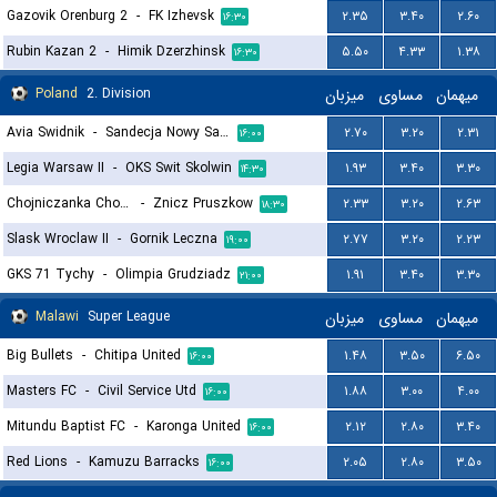
Gazovik Orenburg 2
-
FK Izhevsk
۲.۳۵
۳.۴۰
۲.۶۰
۱۶:۳۰
Rubin Kazan 2
-
Himik Dzerzhinsk
۵.۵۰
۴.۳۳
۱.۳۸
۱۶:۳۰
Poland
2. Division
میزبان
مساوی
میهمان
Avia Swidnik
-
Sandecja Nowy Sacz
۲.۷۰
۳.۲۰
۲.۳۱
۱۶:۰۰
Legia Warsaw II
-
OKS Swit Skolwin
۱.۹۳
۳.۴۰
۳.۳۰
۱۴:۳۰
Chojniczanka Chojnice
-
Znicz Pruszkow
۲.۳۳
۳.۲۰
۲.۶۳
۱۸:۳۰
Slask Wroclaw II
-
Gornik Leczna
۲.۷۷
۳.۲۰
۲.۲۳
۱۹:۰۰
GKS 71 Tychy
-
Olimpia Grudziadz
۱.۹۱
۳.۴۰
۳.۳۰
۲۱:۰۰
Malawi
Super League
میزبان
مساوی
میهمان
Big Bullets
-
Chitipa United
۱.۴۸
۳.۵۰
۶.۵۰
۱۶:۰۰
Masters FC
-
Civil Service Utd
۱.۸۸
۳.۰۰
۴.۰۰
۱۶:۰۰
Mitundu Baptist FC
-
Karonga United
۲.۱۲
۲.۸۰
۳.۴۰
۱۶:۰۰
Red Lions
-
Kamuzu Barracks
۲.۰۵
۲.۸۰
۳.۵۰
۱۶:۰۰