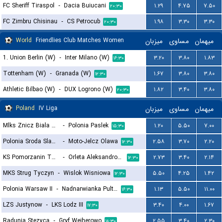
FC Sheriff Tiraspol
-
Dacia Buiucani
۱.۲۹
۴.۷۵
۷.۵۰
۲۰:۳۰
FC Zimbru Chisinau
-
CS Petrocub
۱.۹۸
۳.۳۰
۳.۳۰
۲۰:۳۰
World
Friendlies Club Matches Women
میزبان
مساوی
میهمان
1. Union Berlin (W)
-
Inter Milano (W)
۳.۲۰
۳.۸۰
۱.۸۳
۱۶:۳۰
Tottenham (W)
-
Granada (W)
۱.۶۷
۳.۸۰
۳.۸۰
۱۲:۳۰
Athletic Bilbao (W)
-
DUX Logrono (W)
۱.۸۲
۳.۴۰
۳.۸۰
۲۰:۳۰
Poland
IV Liga
میزبان
مساوی
میهمان
Mlks Znicz Biala Piska
-
Polonia Paslek
۱.۲۰
۵.۵۰
۷.۰۰
۱۵:۳۰
Polonia Sroda Slaska
-
Moto-Jelcz Olawa
۲.۵۸
۳.۷۰
۲.۲۰
۱۲:۳۰
KS Pomorzanin Torun
-
Orleta Aleksandrow Kujawski
۲.۷۳
۳.۴۰
۲.۱۴
۱۲:۳۰
MKS Strug Tyczyn
-
Wislok Wisniowa
۵.۵۰
۴.۲۵
۱.۴۲
۱۲:۳۰
Polonia Warsaw II
-
Nadnarwianka Pultusk
۱.۱۳
۵.۵۰
۱۱.۰۰
۱۶:۳۰
LZS Justynow
-
LKS Lodz III
۳.۴۰
۴.۰۰
۱.۶۷
۱۷:۳۰
Radunia Stezyca
-
Gryf Wejherowo
۲.۵۵
۳.۴۰
۲.۳۰
۱۸:۳۰