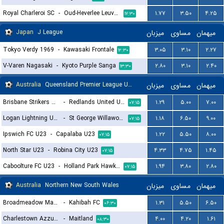
Royal Charleroi SC
-
Oud-Heverlee Leuven
۱.۷۷
۳.۵۰
۴.۲۵
۱۷:۳۰
Japan
J League
میزبان
مساوی
میهمان
Tokyo Verdy 1969
-
Kawasaki Frontale
۳.۰۵
۳.۱۰
۲.۲۷
۱۲:۳۰
V-Varen Nagasaki
-
Kyoto Purple Sanga
۲.۸۰
۳.۱۰
۲.۴۰
۱۳:۳۰
Australia
Queensland Premier League U23
میزبان
مساوی
میهمان
Brisbane Strikers U23
-
Redlands United U23
۱.۲۹
۵.۰۰
۷.۰۰
۰۷:۱۵
Logan Lightning U23
-
St George Willawong FC U23
۱.۱۸
۶.۵۰
۹.۰۰
۰۷:۱۵
Ipswich FC U23
-
Capalaba U23
۱.۲۲
۵.۵۰
۸.۰۰
۰۷:۱۵
North Star U23
-
Robina City U23
۴.۳۳
۴.۷۵
۱.۴۵
۰۷:۱۵
Caboolture FC U23
-
Holland Park Hawks U23
۱.۹۴
۳.۸۰
۲.۸۰
۰۷:۱۵
Australia
Northern New South Wales
میزبان
مساوی
میهمان
Broadmeadow Magic
-
Kahibah FC
۱.۳۱
۵.۵۰
۶.۵۰
۰۶:۳۰
Charlestown Azzurri
-
Maitland
۴.۰۰
۴.۲۰
۱.۶۱
۰۸:۳۰