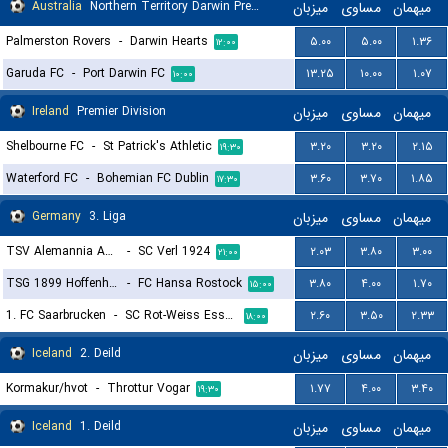
Australia
Northern Territory Darwin Premier League
میزبان
مساوی
میهمان
Palmerston Rovers
-
Darwin Hearts
۵.۰۰
۵.۰۰
۱.۳۶
۱۲:۰۰
Garuda FC
-
Port Darwin FC
۱۳.۲۵
۱۰.۰۰
۱.۰۷
۱۰:۰۰
Ireland
Premier Division
میزبان
مساوی
میهمان
Shelbourne FC
-
St Patrick's Athletic
۳.۲۰
۳.۲۰
۲.۱۵
۱۹:۳۰
Waterford FC
-
Bohemian FC Dublin
۳.۶۰
۳.۷۰
۱.۸۵
۱۷:۳۰
Germany
3. Liga
میزبان
مساوی
میهمان
TSV Alemannia Aachen
-
SC Verl 1924
۲.۰۳
۳.۸۰
۳.۰۰
۲۱:۰۰
TSG 1899 Hoffenheim II
-
FC Hansa Rostock
۳.۸۰
۴.۰۰
۱.۷۰
۱۵:۰۰
1. FC Saarbrucken
-
SC Rot-Weiss Essen
۲.۶۰
۳.۵۰
۲.۳۳
۱۸:۰۰
Iceland
2. Deild
میزبان
مساوی
میهمان
Kormakur/hvot
-
Throttur Vogar
۱.۷۷
۴.۰۰
۳.۴۰
۱۹:۳۰
Iceland
1. Deild
میزبان
مساوی
میهمان