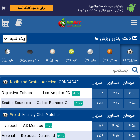
اپلیکیشن سیب بت مختص اندروید
برای دانلود کلیک کنید
(دسترسی بدون فیلتر و امکانات بی نظیر)
دسته بندی ورزش ها
فوتبال(۵۰۳)
بسکتبال(۴۴)
والیبال(۱۳)
تنیس(۱۱۷)
بیسبال(۲۲)
هاکی روی یخ(۱۸)
فلوربال(۶)
North and Central America
CONCACAF Leagues Cup
میزبان
مساوی
میهمان
Deportivo Toluca FC
-
Los Angeles FC
۲.۶۳
۳.۷۰
۲.۲۶
۰۶:۴۰
Seattle Sounders
-
Gallos Blancos Queretaro
۱.۸۸
۳.۷۰
۳.۵۰
۲۳:۰۰
World
Friendly Club Matches
میزبان
مساوی
میهمان
Liverpool
-
AS Monaco
۱.۵۳
۴.۲۵
۴.۵۰
۱۷:۰۰
Arsenal
-
Borussia Dortmund
۱.۵۶
۴.۱۵
۴.۵۰
۱۶:۳۰