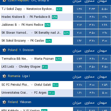
Czech Republic
CFL, Group B
میزبان
مساوی
میهمان
TJ Sokol Zapy
-
Neratovice Byskovice
۱.۳۸
۴.۳۳
۵.۵۰
۱۸:۳۰
Hradec Kralove B
-
FK Pardubice B
۲.۰۰
۳.۶۰
۲.۹۰
۱۱:۴۵
Jablonec B
-
FK Horni Redice
۲.۱۲
۳.۷۰
۲.۶۸
۱۱:۴۵
SK Slovan Varnsdorf
-
SK Benatky nad Jizerou
۲.۰۱
۳.۵۰
۲.۹۰
۱۸:۳۰
SK Sokol Brozany
-
FK Caslav
۱.۹۲
۳.۷۰
۳.۰۰
۱۸:۳۰
Poland
1. Division
میزبان
مساوی
میهمان
Termalica BB Nieciecza
-
Warta Poznan
۱.۷۴
۳.۶۰
۴.۰۰
۱۸:۴۵
LKS Lodz
-
Chrobry Glogow
۱.۶۹
۳.۵۰
۴.۵۰
۱۶:۰۰
Romania
Liga I
میزبان
مساوی
میهمان
SC FC Petrolul Ploiesti
-
Otelul Galati
۲.۷۰
۳.۰۰
۲.۵۹
۱۹:۰۰
Universitatea Craiova
-
FC Arges
۱.۶۱
۳.۶۰
۵.۰۰
۲۲:۰۰
Finland
Ykkonen
میزبان
مساوی
میهمان
KPV Kokkola
-
VJS Vantaa
۶.۰۰
۴.۷۵
۱.۳۶