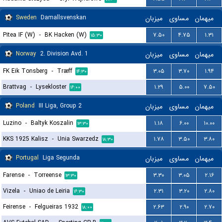
Sweden
Damallsvenskan
میزبان
مساوی
میهمان
Pitea IF (W)
-
BK Hacken (W)
۷.۵۰
۴.۷۵
۱.۳۱
۱۵:۳۰
Norway
2. Division Avd. 1
میزبان
مساوی
میهمان
FK Eik Tonsberg
-
Træff
۳.۰۵
۳.۷۰
۱.۹۴
۱۴:۳۰
Brattvag
-
Lysekloster
۱.۲۹
۵.۰۰
۷.۵۰
۱۶:۰۰
Poland
III Liga, Group 2
میزبان
مساوی
میهمان
Luzino
-
Baltyk Koszalin
۱.۱۸
۶.۰۰
۱۰.۰۰
۱۳:۳۰
KKS 1925 Kalisz
-
Unia Swarzedz
۱.۷۸
۳.۵۰
۳.۸۰
۱۸:۳۰
Portugal
Liga Segunda
میزبان
مساوی
میهمان
Farense
-
Torreense
۳.۳۰
۳.۰۵
۲.۱۶
۱۳:۳۰
Vizela
-
Uniao de Leiria
۲.۳۱
۳.۲۰
۲.۸۰
۱۶:۳۰
Feirense
-
Felgueiras 1932
۲.۶۳
۲.۹۰
۲.۷۰
۱۸:۰۰