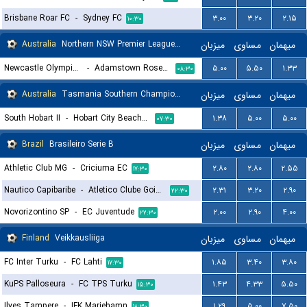
Brisbane Roar FC
-
Sydney FC
۳.۰۰
۳.۲۰
۲.۱۵
۱۰:۳۰
Australia
Northern NSW Premier League Women
میزبان
مساوی
میهمان
Newcastle Olympic (W)
-
Adamstown Rosebud (W)
۵.۰۰
۵.۵۰
۱.۳۳
۰۸:۳۰
Australia
Tasmania Southern Championship
میزبان
مساوی
میهمان
South Hobart II
-
Hobart City Beachside FC
۱.۳۸
۵.۰۰
۵.۰۰
۰۷:۳۰
Brazil
Brasileiro Serie B
میزبان
مساوی
میهمان
Athletic Club MG
-
Criciuma EC
۲.۸۰
۲.۸۰
۲.۵۵
۱۷:۳۰
Nautico Capibaribe
-
Atletico Clube Goianiense
۲.۳۱
۳.۲۰
۲.۹۰
۲۲:۳۰
Novorizontino SP
-
EC Juventude
۲.۰۰
۲.۹۰
۴.۰۰
۲۲:۳۰
Finland
Veikkausliiga
میزبان
مساوی
میهمان
FC Inter Turku
-
FC Lahti
۱.۸۵
۳.۴۰
۳.۸۰
۱۷:۳۰
KuPS Palloseura
-
FC TPS Turku
۱.۴۳
۴.۳۳
۵.۵۰
۱۵:۳۰
Ilves Tampere
-
IFK Mariehamn
۱.۲۹
۵.۰۰
۷.۵۰
۱۸:۳۰