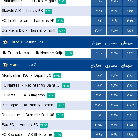
Eskilsminne IF
-
FC Rosengard
۲.۸۰
۳.۵۰
۲.۱۰
۱۴:۳۰
Skovde AIK
-
Lunds BK
۴.۲۰
۳.۷۰
۱.۶۵
۱۷:۳۰
FC Trollhaettan
-
Laholms FK
۱.۸۲
۳.۶۰
۳.۳۰
۱۷:۳۰
Utsiktens BK
-
Hassleholms IF
۴.۳۳
۳.۸۰
۱.۵۹
۱۸:۳۰
Estonia
Meistriliiga
میزبان
مساوی
میهمان
JK Trans Narva
-
JK Nomme Kalju
۴.۲۰
۳.۷۰
۱.۶۷
۱۹:۳۰
France
Ligue 2
میزبان
مساوی
میهمان
Montpellier HSC
-
Dijon FCO
۱.۸۷
۳.۳۰
۳.۸۰
۲۲:۱۵
FC Nantes
-
Red Star 93 Saint Ouen
۱.۸۷
۳.۳۰
۳.۸۰
۲۲:۱۵
FC Metz
-
EA Guingamp
۲.۱۱
۳.۳۰
۳.۱۵
۲۲:۱۵
Boulogne
-
AS Nancy Lorraine
۲.۵۰
۳.۰۵
۲.۷۳
۲۲:۱۵
Dunkerque
-
Grenoble Foot 38
۱.۹۵
۳.۳۰
۳.۶۰
۲۲:۱۵
Pau FC
-
Annecy FC
۲.۵۵
۳.۳۰
۲.۵۰
۲۲:۱۵
FC Sochaux
-
AS St. Etienne
۳.۶۰
۳.۴۰
۱.۹۵
۲۲:۱۵