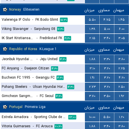
Norway
Eliteserien
میزبان
مساوی
میهمان
Valerenga IF Oslo
-
FK Bodo Glimt
۵.۵۰
۴.۷۵
۱.۴۵
۱۵:۳۰
Viking Stavanger
-
Sarpsborg 08
۱.۳۸
۵.۰۰
۶.۰۰
۱۷:۳۰
IK Start Kristiansand
-
Fredrikstad FK
۲.۱۵
۳.۴۰
۳.۰۵
۱۹:۳۰
Republic of Korea
K-League 1
میزبان
مساوی
میهمان
Jeonbuk Hyundai Motors FC
-
Jeju United
۱.۸۸
۳.۳۰
۳.۸۰
۱۴:۳۰
FC Anyang
-
Daejeon Citizen
۳.۱۰
۳.۲۰
۲.۲۵
۱۴:۳۰
Bucheon FC 1995
-
Gwangju FC
۱.۹۱
۳.۲۰
۴.۲۰
۱۴:۳۰
Pohang Steelers
-
Ulsan Hyundai Horang-i
۲.۷۳
۳.۲۰
۲.۵۰
۱۴:۳۰
Gimcheon Sangmu FC
-
FC Seoul
۳.۷۰
۳.۵۰
۱.۹۲
۱۴:۳۰
Portugal
Primeira Liga
میزبان
مساوی
میهمان
Estrela Amadora
-
Sporting Clube de Portugal
۱۰.۰۰
۵.۵۰
۱.۲۰
۲۳:۰۰
Vitoria Guimaraes
-
FC Arouca
۱.۸۸
۳.۴۰
۳.۸۰
۲۰:۳۰