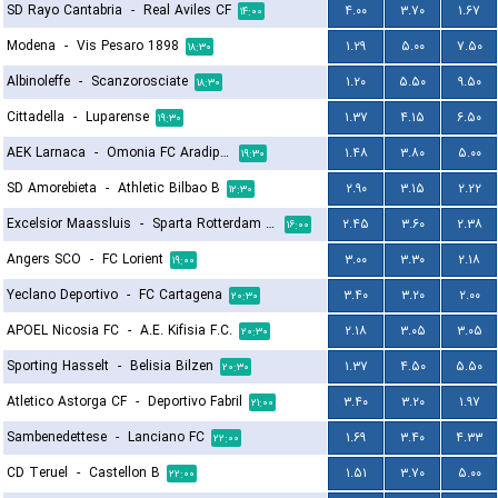
SD Rayo Cantabria
-
Real Aviles CF
۴.۰۰
۳.۷۰
۱.۶۷
۱۴:۰۰
Modena
-
Vis Pesaro 1898
۱.۲۹
۵.۰۰
۷.۵۰
۱۸:۳۰
Albinoleffe
-
Scanzorosciate
۱.۲۰
۵.۵۰
۹.۵۰
۱۸:۳۰
Cittadella
-
Luparense
۱.۳۷
۴.۱۵
۶.۵۰
۱۹:۳۰
AEK Larnaca
-
Omonia FC Aradippou
۱.۴۸
۳.۸۰
۵.۰۰
۱۹:۳۰
SD Amorebieta
-
Athletic Bilbao B
۲.۹۰
۳.۱۵
۲.۲۲
۱۲:۳۰
Excelsior Maassluis
-
Sparta Rotterdam Reserves
۲.۴۵
۳.۶۰
۲.۳۸
۱۶:۰۰
Angers SCO
-
FC Lorient
۳.۰۰
۳.۳۰
۲.۱۸
۱۹:۰۰
Yeclano Deportivo
-
FC Cartagena
۳.۴۰
۳.۲۰
۲.۰۰
۲۰:۳۰
APOEL Nicosia FC
-
A.E. Kifisia F.C.
۲.۱۸
۳.۰۵
۳.۰۵
۲۰:۳۰
Sporting Hasselt
-
Belisia Bilzen
۱.۳۷
۴.۵۰
۵.۵۰
۲۰:۳۰
Atletico Astorga CF
-
Deportivo Fabril
۳.۴۰
۳.۲۰
۱.۹۷
۲۱:۰۰
Sambenedettese
-
Lanciano FC
۱.۶۹
۳.۴۰
۴.۳۳
۲۲:۰۰
CD Teruel
-
Castellon B
۱.۵۱
۳.۷۰
۵.۰۰
۲۲:۰۰