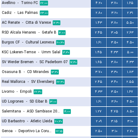
Avellino
-
Torino FC
۴.۲۰
۳.۷۰
۱.۶۵
۲۲:۰۰
Cadiz
-
Las Palmas
۲.۸۰
۳.۲۰
۲.۳۱
۲۳:۰۰
AC Renate
-
Citta di Varese
۱.۴۳
۳.۸۰
۵.۵۰
۱۲:۳۰
RSD Alcala Henares
-
Getafe B
۲.۴۵
۳.۰۵
۲.۶۳
۱۲:۰۰
Burgos CF
-
Cultural Leonesa
۱.۶۱
۳.۵۰
۴.۵۰
۲۰:۳۰
KSC Lokeren-Temse
-
Umm Salal
۱.۴۵
۴.۳۳
۵.۰۰
۱۶:۳۰
SV Werder Bremen
-
SC Paderborn 07
۱.۶۵
۳.۸۰
۴.۳۳
۱۷:۳۰
Osasuna B
-
CD Mirandes
۳.۷۰
۳.۳۰
۱.۸۳
۱۳:۳۰
Real Mallorca
-
SV Elversberg
۲.۴۵
۳.۴۰
۲.۵۵
۲۲:۳۰
Livorno
-
Empoli
۴.۳۳
۳.۵۰
۱.۶۷
۲۲:۳۰
UD Logrones
-
SD Eibar B
۱.۶۱
۳.۶۰
۴.۵۰
۱۳:۰۰
Salernitana
-
ASD Sambiase 2023
۱.۲۷
۴.۷۵
۸.۵۰
۱۹:۰۰
UD Barbastro
-
Atletic Lleida
۲.۰۹
۳.۱۵
۳.۱۰
۲۰:۳۰
Genoa
-
Deportivo La Coruna
۲.۵۰
۳.۱۰
۲.۷۰
۲۲:۱۵