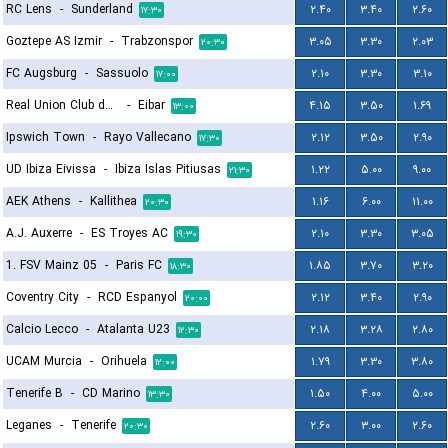
RC Lens
-
Sunderland
۲.۴۰
۳.۴۰
۲.۶۰
۱۷:۳۰
Goztepe AS Izmir
-
Trabzonspor
۳.۰۵
۳.۳۰
۲.۰۳
۲۰:۳۰
FC Augsburg
-
Sassuolo
۲.۱۰
۳.۳۰
۳.۱۰
۱۷:۰۰
Real Union Club de Irun
-
Eibar
۴.۱۵
۳.۵۰
۱.۶۹
۱۳:۰۰
Ipswich Town
-
Rayo Vallecano
۲.۱۲
۳.۵۰
۲.۹۰
۱۷:۳۰
UD Ibiza Eivissa
-
Ibiza Islas Pitiusas
۱.۲۲
۵.۰۰
۹.۰۰
۲۱:۳۰
AEK Athens
-
Kallithea
۱.۱۶
۶.۰۰
۱۱.۰۰
۲۰:۳۰
A.J. Auxerre
-
ES Troyes AC
۲.۱۰
۳.۳۰
۳.۰۵
۱۹:۳۰
1. FSV Mainz 05
-
Paris FC
۱.۸۵
۳.۷۰
۳.۲۰
۱۸:۳۰
Coventry City
-
RCD Espanyol
۲.۱۲
۳.۴۰
۲.۹۰
۲۰:۰۰
Calcio Lecco
-
Atalanta U23
۲.۱۸
۳.۲۸
۲.۸۰
۱۲:۳۰
UCAM Murcia
-
Orihuela
۱.۷۹
۳.۳۰
۳.۸۰
۱۲:۰۰
Tenerife B
-
CD Marino
۱.۵۰
۴.۰۰
۵.۰۰
۱۳:۳۰
Leganes
-
Tenerife
۲.۶۰
۳.۰۰
۲.۶۰
۲۰:۳۰