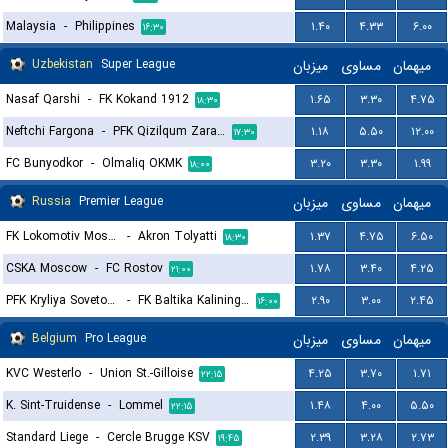
Malaysia
-
Philippines
۱.۴۰
۴.۳۳
۶.۰۰
۱۶:۳۰
Uzbekistan
Super League
میزبان
مساوی
میهمان
Nasaf Qarshi
-
FK Kokand 1912
۱.۶۵
۳.۳۰
۴.۷۵
۱۸:۳۰
Neftchi Fargona
-
PFK Qizilqum Zarafshon
۱.۱۸
۵.۵۰
۱۲.۰۰
۱۷:۳۰
FC Bunyodkor
-
Olmaliq OKMK
۳.۲۰
۳.۳۰
۱.۹۹
۱۸:۰۰
Russia
Premier League
میزبان
مساوی
میهمان
FK Lokomotiv Moscow
-
Akron Tolyatti
۱.۳۷
۴.۷۵
۶.۵۰
۱۸:۳۰
CSKA Moscow
-
FC Rostov
۱.۷۸
۳.۴۰
۴.۲۵
۲۱:۰۰
PFK Kryliya Sovetov Samara
-
FK Baltika Kaliningrad
۲.۹۰
۳.۰۰
۲.۴۵
۱۶:۰۰
Belgium
Pro League
میزبان
مساوی
میهمان
KVC Westerlo
-
Union St.-Gilloise
۴.۲۵
۳.۷۰
۱.۷۱
۲۲:۱۵
K. Sint-Truidense
-
Lommel
۱.۴۸
۴.۰۰
۵.۵۰
۲۲:۱۵
Standard Liege
-
Cercle Brugge KSV
۲.۳۹
۳.۲۸
۲.۷۳
۱۹:۴۵