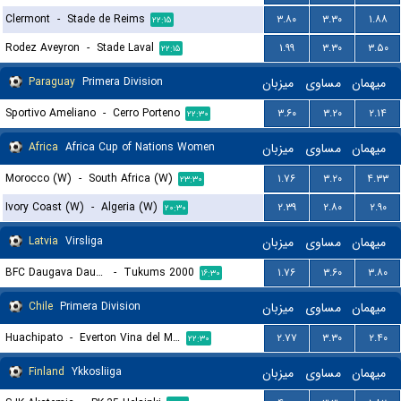
Clermont
-
Stade de Reims
۳.۸۰
۳.۳۰
۱.۸۸
۲۲:۱۵
Rodez Aveyron
-
Stade Laval
۱.۹۹
۳.۳۰
۳.۵۰
۲۲:۱۵
Paraguay
Primera Division
میزبان
مساوی
میهمان
Sportivo Ameliano
-
Cerro Porteno
۳.۶۰
۳.۲۰
۲.۱۴
۲۲:۳۰
Africa
Africa Cup of Nations Women
میزبان
مساوی
میهمان
Morocco (W)
-
South Africa (W)
۱.۷۶
۳.۲۰
۴.۳۳
۲۳:۳۰
Ivory Coast (W)
-
Algeria (W)
۲.۳۹
۲.۸۰
۲.۹۰
۲۰:۳۰
Latvia
Virsliga
میزبان
مساوی
میهمان
BFC Daugava Daugavpils
-
Tukums 2000
۱.۷۶
۳.۶۰
۳.۸۰
۱۶:۳۰
Chile
Primera Division
میزبان
مساوی
میهمان
Huachipato
-
Everton Vina del Mar
۲.۷۷
۳.۳۰
۲.۴۰
۲۲:۳۰
Finland
Ykkosliiga
میزبان
مساوی
میهمان