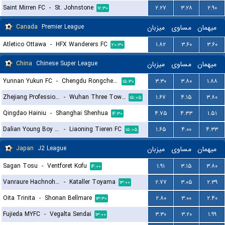
Saint Mirren FC
-
St. Johnstone
۲.۲۷
۳.۲۸
۲.۹۰
۱۷:۳۰
Canada
Premier League
میزبان
مساوی
میهمان
Atletico Ottawa
-
HFX Wanderers FC
۱.۸۲
۳.۶۰
۳.۶۰
۲۰:۳۰
China
Chinese Super League
میزبان
مساوی
میهمان
Yunnan Yukun FC
-
Chengdu Rongcheng FC
۳.۳۰
۳.۸۰
۱.۸۸
۱۵:۳۰
Zhejiang Professional FC
-
Wuhan Three Towns
۱.۶۷
۴.۱۵
۳.۸۰
۱۵:۰۵
Qingdao Hainiu
-
Shanghai Shenhua
۴.۷۵
۴.۳۳
۱.۵۱
۱۴:۳۰
Dalian Young Boy FC
-
Liaoning Tieren FC
۱.۶۵
۴.۰۰
۴.۳۳
۱۵:۰۵
Japan
J2 League
میزبان
مساوی
میهمان
Sagan Tosu
-
Ventforet Kofu
۱.۹۱
۳.۱۵
۳.۸۰
۱۴:۰۰
Vanraure Hachnohe FC
-
Kataller Toyama
۲.۷۷
۳.۰۵
۲.۳۹
۱۳:۰۰
Oita Trinita
-
Shonan Bellmare
۲.۸۰
۳.۰۰
۲.۴۰
۱۳:۳۰
Fujieda MYFC
-
Vegalta Sendai
۳.۳۰
۳.۲۰
۱.۹۹
۱۳:۰۰