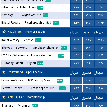
۱۷:۳۰
Gillingham
-
Luton Town
۴.۵۰
۳.۷۰
۱.۷۰
۱۷:۳۰
Barnsley FC
-
Wigan Athletic
۲.۴۰
۳.۴۰
۲.۷۷
۱۷:۳۰
Bristol Rovers
-
Peterborough United
۲.۳۸
۳.۵۰
۲.۷۳
۱۷:۳۰
Kazakhstan
Premier League
میزبان
مساوی
میهمان
Kairat Almaty
-
Zhenys
۱.۳۳
۴.۳۳
۷.۵۰
۱۷:۳۰
Zhetysu Taldykorgan
-
Ordabasy Shymkent
۵.۰۰
۳.۷۰
۱.۵۱
۱۶:۳۰
FC Altai Oskemen
-
FK Kyzylzhar Petropavlovsk
۲.۴۵
۲.۹۰
۲.۶۸
۱۵:۳۰
FK Kaspyi Aktau
-
Ulytau
۲.۲۷
۲.۹۰
۲.۸۰
۱۸:۳۰
Switzerland
Super League
میزبان
مساوی
میهمان
Lausanne-Sports
-
BSC Young Boys Bern
۳.۲۰
۴.۰۰
۱.۸۸
۱۹:۳۰
Servette Geneve FC
-
Grasshopper Club Zurich
۱.۵۳
۴.۰۰
۵.۰۰
۲۲:۰۰
Asia
ASEAN Championship
میزبان
مساوی
میهمان
Thailand
-
Myanmar
۱.۳۶
۴.۵۰
۶.۰۰
۱۶:۳۰