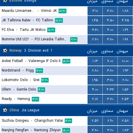
Estonia
Esiliiga
میزبان
مساوی
میهمان
Maardu Linnameeskond FC
-
Viimsi JK
۳.۱۰
۳.۸۰
۱.۸۸
۱۵:۳۰
JK Tallinna Kalev
-
FC Tallinn
۱.۴۵
۴.۵۰
۴.۷۵
۱۵:۳۰
FC Elva
-
Tartu JK Welco
۳.۶۰
۴.۰۰
۱.۶۹
۱۵:۳۰
Nomme Utd U21
-
FCI Levadia Tallinn II
۲.۷۰
۳.۸۰
۱.۹۸
۱۹:۳۰
Norway
3. Division avd. 1
میزبان
مساوی
میهمان
Asker Fotball
-
Valerenga IF Oslo II
۱.۱۳
۷.۰۰
۱۰.۰۰
۱۵:۳۰
Nordstrand
-
Frigg
۲.۸۰
۳.۸۰
۱.۹۳
۱۴:۳۰
Lokomotiv Oslo
-
Grei
۱.۹۵
۳.۸۰
۲.۸۰
۱۴:۳۰
Ullern
-
Gamle Oslo
۴.۰۰
۴.۳۳
۱.۵۶
۱۴:۳۰
Ready
-
Heming
۲.۱۸
۳.۷۰
۲.۵۴
۱۴:۳۰
China
Jia League
میزبان
مساوی
میهمان
Suzhou Dongwu
-
Changchun Yatai
۲.۵۹
۲.۹۰
۲.۵۸
۱۴:۳۰
Nanjing Fengfan
-
Nantong Zhiyun
۳.۸۰
۳.۲۰
۱.۸۳
۱۵:۰۰