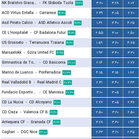
NK Bratstvo Gracanica
-
FK Sloboda Tuzla
۳.۲۰
۳.۲۸
۲.۰۷
۱۹:۳۰
ACD Virtus Entella
-
Carrarese
۲.۳۹
۳.۰۵
۲.۷۰
۱۹:۳۰
Asd Pineto Calcio
-
ASD Atletico Ascoli
۱.۶۹
۳.۴۰
۴.۲۵
۱۹:۳۰
CE L'Hospitalet
-
CF Badalona Futur
۲.۵۵
۳.۰۰
۲.۵۰
۱۹:۳۰
US Grosseto
-
Terranuova Traiana
۱.۵۹
۳.۶۰
۴.۷۵
۱۹:۳۰
Marsaxlokk
-
Gzira United FC
۱.۹۳
۳.۴۰
۳.۳۰
۱۹:۴۵
Gimnastica de Torrelavega
-
CD Basconia
۲.۱۴
۳.۴۰
۲.۷۷
۲۰:۰۰
Marino de Luanco
-
Ponferradina
۴.۱۵
۳.۱۵
۱.۸۲
۲۰:۳۰
Real Valladolid B
-
Real Madrid C
۲.۳۱
۳.۴۰
۲.۶۳
۲۰:۳۰
Fundacio Esportiva Grama
-
CE Manresa
۳.۱۰
۳.۰۵
۲.۱۶
۲۰:۳۰
CD La Nucia
-
CD Alcoyano
۲.۷۷
۳.۰۵
۲.۳۸
۲۱:۰۰
CD Cieza
-
Valencia CF B
۲.۵۰
۳.۲۰
۲.۵۰
۲۱:۳۰
Antequera CF
-
Granada CF
۳.۲۸
۳.۳۰
۱.۹۴
۲۱:۳۰
Cagliari
-
OGC Nice
۲.۶۳
۳.۲۰
۲.۴۵
۲۲:۰۰