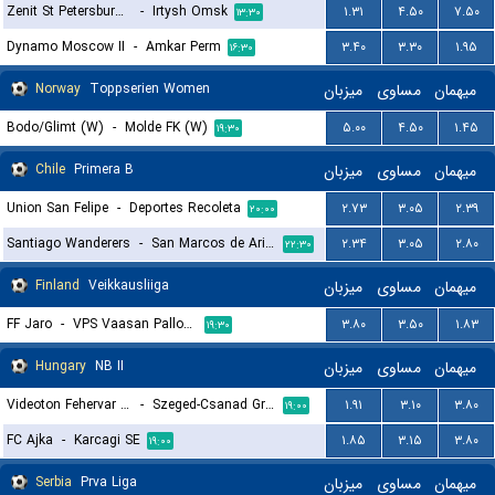
Zenit St Petersburg II
-
Irtysh Omsk
۱.۳۱
۴.۵۰
۷.۵۰
۱۳:۳۰
Dynamo Moscow II
-
Amkar Perm
۳.۴۰
۳.۳۰
۱.۹۵
۱۶:۳۰
Norway
Toppserien Women
میزبان
مساوی
میهمان
Bodo/Glimt (W)
-
Molde FK (W)
۵.۰۰
۴.۵۰
۱.۴۵
۱۹:۳۰
Chile
Primera B
میزبان
مساوی
میهمان
Union San Felipe
-
Deportes Recoleta
۲.۷۳
۳.۰۵
۲.۳۹
۲۰:۰۰
Santiago Wanderers
-
San Marcos de Arica
۲.۳۴
۳.۰۵
۲.۸۰
۲۲:۳۰
Finland
Veikkausliiga
میزبان
مساوی
میهمان
FF Jaro
-
VPS Vaasan Palloseura
۳.۸۰
۳.۵۰
۱.۸۳
۱۹:۳۰
Hungary
NB II
میزبان
مساوی
میهمان
Videoton Fehervar FC
-
Szeged-Csanad Grosics
۱.۹۱
۳.۱۰
۳.۸۰
۱۹:۰۰
FC Ajka
-
Karcagi SE
۱.۸۵
۳.۱۵
۳.۸۰
۱۹:۰۰
Serbia
Prva Liga
میزبان
مساوی
میهمان