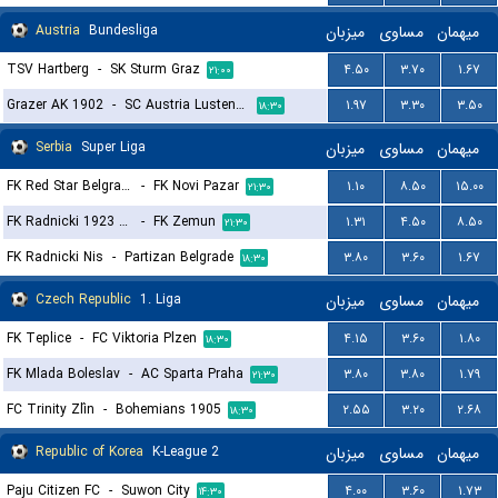
Austria
Bundesliga
میزبان
مساوی
میهمان
TSV Hartberg
-
SK Sturm Graz
۴.۵۰
۳.۷۰
۱.۶۷
۲۱:۰۰
Grazer AK 1902
-
SC Austria Lustenau
۱.۹۷
۳.۳۰
۳.۵۰
۱۸:۳۰
Serbia
Super Liga
میزبان
مساوی
میهمان
FK Red Star Belgrade (Crvena Zvezda)
-
FK Novi Pazar
۱.۱۰
۸.۵۰
۱۵.۰۰
۲۱:۳۰
FK Radnicki 1923 Kragujevac
-
FK Zemun
۱.۳۱
۴.۵۰
۸.۵۰
۲۱:۳۰
FK Radnicki Nis
-
Partizan Belgrade
۳.۸۰
۳.۶۰
۱.۶۷
۱۸:۳۰
Czech Republic
1. Liga
میزبان
مساوی
میهمان
FK Teplice
-
FC Viktoria Plzen
۴.۱۵
۳.۶۰
۱.۸۰
۱۸:۳۰
FK Mlada Boleslav
-
AC Sparta Praha
۳.۸۰
۳.۸۰
۱.۷۹
۲۱:۳۰
FC Trinity Zlín
-
Bohemians 1905
۲.۵۵
۳.۲۰
۲.۶۸
۱۸:۳۰
Republic of Korea
K-League 2
میزبان
مساوی
میهمان
Paju Citizen FC
-
Suwon City
۴.۰۰
۳.۶۰
۱.۷۳
۱۴:۳۰