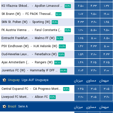
KS Vllaznia Shkoder (W)
-
Apollon Limassol FC (W)
۶.۵۰
۴.۳۳
۱.۳۷
۱۷:۳۰
SK Brann (W)
-
FC PAOK Thessaloniki (W)
۱.۰۷
۹.۵۰
۱۹.۰۰
۱۸:۰۰
SKN St. Polten (W)
-
Sporting (W)
۴.۳۳
۳.۶۰
۱.۶۵
۱۹:۳۰
FK Austria Vienna (W)
-
Farul Constanta (W)
۱.۲۰
۵.۵۰
۹.۵۰
۱۹:۳۰
Eintracht Frankfurt (W)
-
Malmo FF (W)
۱.۲۵
۵.۰۰
۸.۵۰
۲۰:۳۰
PSV Eindhoven (W)
-
HJK Helsinki (W)
۱.۴۲
۴.۳۳
۵.۰۰
۲۰:۳۰
Oud-Heverlee Leuven (W)
-
Fenerbahce (W)
۱.۵۹
۳.۸۰
۴.۳۳
۲۱:۳۰
Ajax Amsterdam (W)
-
Rangers (W)
۱.۴۸
۴.۲۵
۴.۷۵
۲۲:۰۰
Juventus FC (W)
-
Hammarby IF DFF (W)
۲.۰۴
۳.۴۰
۳.۰۰
۲۲:۳۰
Uruguay
Liga AUF Uruguaya
میزبان
مساوی
میهمان
Central Espanol FC
-
CA Progreso Montevideo
۲.۴۵
۳.۰۵
۳.۰۵
۱۷:۳۰
Liverpool FC Montevideo
-
Albion FC
۲.۲۰
۳.۰۵
۳.۶۰
۲۱:۳۰
Brazil
Serie A
میزبان
مساوی
میهمان