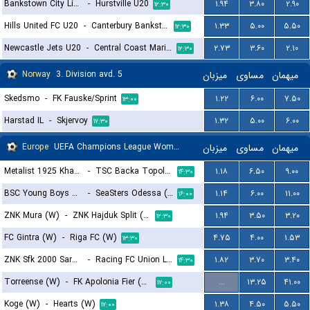
Bankstown City Lions U20
-
Hurstville U20
۱.۹۴
۳.۸۰
۲.۹۰
۱۲:۳۰
Hills United FC U20
-
Canterbury Bankstown U20
۱.۳۳
۵.۰۰
۵.۵۰
۱۲:۳۰
Newcastle Jets U20
-
Central Coast Mariners U20
۲.۷۳
۳.۶۰
۲.۱۰
۱۲:۳۰
Norway
3. Division avd. 5
میزبان
مساوی
میهمان
Skedsmo
-
FK Fauske/Sprint
۱.۲۲
۶.۰۰
۷.۵۰
۱۳:۰۰
Harstad IL
-
Skjervoy
۱.۳۲
۵.۰۰
۶.۰۰
۱۷:۳۰
Europe
UEFA Champions League Women Qualification
میزبان
مساوی
میهمان
Metalist 1925 Kharkiv (W)
-
TSC Backa Topola (W)
۱.۱۸
۶.۵۰
۹.۰۰
۱۴:۳۰
BSC Young Boys Berna (W)
-
SeaSters Odessa (W)
۱.۱۴
۶.۰۰
۱۱.۰۰
۱۶:۰۰
ZNK Mura (W)
-
ZNK Hajduk Split (W)
۱.۹۴
۳.۵۰
۳.۲۰
۱۲:۳۰
FC Gintra (W)
-
Riga FC (W)
۴.۷۵
۴.۰۰
۱.۵۳
۱۳:۳۰
ZNK Sfk 2000 Sarajevo (W)
-
Racing FC Union Luxembourg (W)
۱.۸۲
۳.۷۰
۳.۴۰
۱۴:۳۰
Torreense (W)
-
FK Apolonia Fier (W)
...
۱۳.۲۵
۴۱.۰۰
۱۷:۰۰
Koge (W)
-
Hearts (W)
۱.۳۸
۴.۵۰
۵.۵۰
۱۷:۰۰