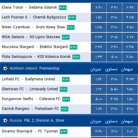
Elana Torun
-
Gedania Gdansk
۲.۴۰
۳.۴۰
۲.۳۸
۱۴:۳۰
Lech Poznan II
-
Chemik Bydgoszcz
۱.۵۱
۳.۸۰
۴.۷۵
۱۳:۳۰
Notec Czarnkow
-
Grom Nowy Staw
۱.۸۵
۳.۷۰
۳.۵۰
۱۶:۳۰
WDA Swiecie
-
KS Lipno Steszew
۲.۲۳
۳.۱۵
۲.۷۷
۱۸:۳۰
Kluczevia Stargard
-
Blekitni Stargard
۲.۳۸
۳.۴۰
۲.۴۵
۱۸:۳۰
Flota Swinoujscie
-
KSS Kotwica Kornik
۱.۳۳
۵.۰۰
۶.۵۰
۱۹:۳۰
Northern Ireland
Premiership
میزبان
مساوی
میهمان
Linfield FC
-
Ballymena United FC
۱.۶۹
۳.۷۰
۴.۳۳
۱۷:۳۰
Glentoran FC
-
Limavady United
۱.۲۲
۵.۵۰
۹.۵۰
۱۷:۳۰
Dungannon Swifts
-
Coleraine FC
۵.۰۰
۴.۲۵
۱.۵۰
۱۷:۳۰
Carrick Rangers
-
Portadown FC
۱.۷۹
۳.۷۰
۳.۷۰
۱۷:۳۰
Russia
FNL 2, Division A, Silver
میزبان
مساوی
میهمان
Dinamo Stavropol
-
FC Tyumen
۳.۳۰
۳.۲۰
۲.۰۲
۱۷:۳۰