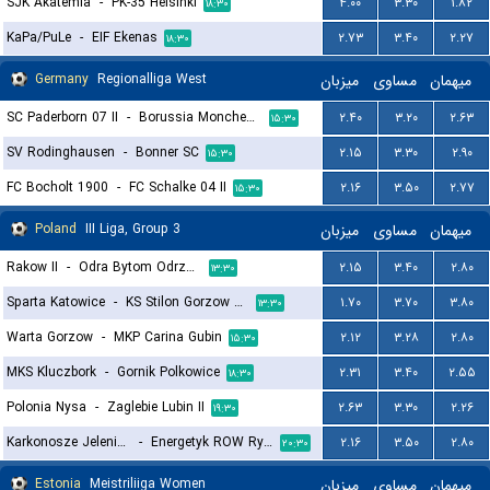
SJK Akatemia
-
PK-35 Helsinki
۴.۰۰
۳.۳۰
۱.۸۲
۱۸:۳۰
KaPa/PuLe
-
EIF Ekenas
۲.۷۳
۳.۴۰
۲.۲۷
۱۸:۳۰
Germany
Regionalliga West
میزبان
مساوی
میهمان
SC Paderborn 07 II
-
Borussia Monchengladbach II
۲.۴۰
۳.۲۰
۲.۶۳
۱۵:۳۰
SV Rodinghausen
-
Bonner SC
۲.۱۵
۳.۳۰
۲.۹۰
۱۵:۳۰
FC Bocholt 1900
-
FC Schalke 04 II
۲.۱۶
۳.۵۰
۲.۷۷
۱۵:۳۰
Poland
III Liga, Group 3
میزبان
مساوی
میهمان
Rakow II
-
Odra Bytom Odrzanski
۲.۱۵
۳.۴۰
۲.۸۰
۱۳:۳۰
Sparta Katowice
-
KS Stilon Gorzow Wielkopolski
۱.۷۰
۳.۷۰
۳.۸۰
۱۳:۳۰
Warta Gorzow
-
MKP Carina Gubin
۲.۱۲
۳.۲۸
۲.۸۰
۱۵:۳۰
MKS Kluczbork
-
Gornik Polkowice
۲.۳۱
۳.۴۰
۲.۵۵
۱۸:۳۰
Polonia Nysa
-
Zaglebie Lubin II
۲.۶۳
۳.۳۰
۲.۲۶
۱۹:۳۰
Karkonosze Jelenia Gora
-
Energetyk ROW Rybnik
۲.۱۶
۳.۵۰
۲.۸۰
۲۰:۳۰
Estonia
Meistriliiga Women
میزبان
مساوی
میهمان