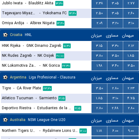
Jubilo Iwata
-
Blaublitz Akita
۲.۳۸
۳.۰۵
۲.۷۷
۱۳:۳۰
Tegevajaro Miyazaki
-
Yokohama FC
۲.۵۰
۳.۰۵
۲.۶۰
۱۳:۳۰
Omiya Ardija
-
Albirex Niigata
۲.۰۹
۳.۲۰
۳.۱۰
۱۳:۳۰
Croatia
HNL
میزبان
مساوی
میهمان
HNK Rijeka
-
GNK Dinamo Zagreb
۳.۱۵
۳.۳۰
۲.۱۲
۱۸:۳۰
NK Rudes Zagreb
-
NK Osijek
۳.۸۰
۳.۵۰
۱.۸۵
۲۰:۰۰
NK Lokomotiva Zagreb
-
NK Gorica
۱.۹۸
۳.۴۰
۳.۵۰
۲۲:۳۰
Argentina
Liga Profesional - Clausura
میزبان
مساوی
میهمان
Tigre
-
CA River Plate
۳.۵۰
۲.۸۰
۲.۲۳
۲۳:۳۰
Atletico Tucuman
-
Sarmiento
۱.۸۵
۳.۱۰
۴.۷۵
۲۱:۱۵
Deportivo Riestra
-
Estudiantes de la Plata
۲.۸۰
۲.۶۸
۲.۸۰
۲۱:۱۵
Australia
NSW League One U20
میزبان
مساوی
میهمان
Northern Tigers U20
-
Rydalmere Lions U20
۱.۱۸
۶.۰۰
۹.۰۰
۱۲:۰۰