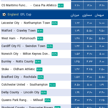
CS Maritimo Funchal
-
Casa Pia Atletico
۲.۲۰
۳.۱۰
۳.۲۰
۱۸:۰۰
England
EFL Cup
میزبان
مساوی
میهمان
Leicester City
-
Northampton Town
۱.۲۲
۶.۰۰
۱۰.۰۰
۱۷:۳۰
Watford
-
Crawley Town
۱.۲۹
۵.۵۰
۹.۵۰
۱۷:۳۰
West Ham
-
Portsmouth
۱.۴۸
۴.۵۰
۵.۵۰
۱۷:۳۰
Cardiff City FC
-
Swindon Town
۱.۳۲
۵.۰۰
۸.۰۰
۱۷:۳۰
Norwich City
-
Milton Keynes Dons FC
۱.۵۶
۴.۲۰
۵.۰۰
۱۷:۳۰
Burnley
-
Notts County
۱.۴۵
۴.۳۳
۶.۰۰
۱۷:۳۰
Stoke
-
Oldham Athletic
۱.۴۲
۴.۷۵
۶.۵۰
۱۷:۳۰
Bradford City
-
Rochdale
۱.۵۷
۴.۰۰
۵.۵۰
۱۷:۳۰
Colchester United
-
Southampton
۸.۵۰
۵.۰۰
۱.۳۱
۲۰:۰۰
Derby County
-
Lincoln City
۱.۹۹
۳.۶۰
۳.۴۰
۱۷:۳۰
Queens Park Rangers
-
Millwall
۳.۰۰
۳.۴۰
۲.۲۵
۱۶:۳۰
Stockport County
-
Doncaster Rovers
۱.۶۹
۳.۸۰
۴.۵۰