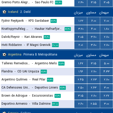
Gremio Porto Alegrense RS
-
Sao Paulo FC
۲.۳۰
۳.۱۵
۳.۰۵
۲۲:۳۰
Iceland
2. Deild
میزبان
مساوی
میهمان
Fjolnir Reykjavik
-
KFG Gardabaer
۱.۲۲
۶.۰۰
۷.۰۰
۱۷:۳۰
Knattspyrnufelag Austfjarda
-
Haukar Hafnarfjordur
۳.۲۰
۴.۰۰
۱.۸۰
۱۷:۳۰
Dalvik/Reynir
-
Kari Akranes
۲.۰۵
۳.۷۰
۲.۸۰
۱۹:۳۰
Hviti Riddarinn
-
IF Magni Grenivik
۲.۰۱
۳.۸۰
۲.۸۰
۲۰:۰۰
Argentina
Primera B Metropolitana
میزبان
مساوی
میهمان
Talleres Remedios Escalada
-
Argentino Merlo
۱.۶۷
۳.۱۵
۵.۰۰
۲۱:۳۰
Flandria
-
CD UAI Urquiza
۱.۹۶
۲.۷۰
۴.۳۳
۲۱:۳۰
Argentino Quilmes
-
Real Pilar
۲.۴۵
۲.۷۳
۲.۸۰
۲۱:۳۰
CA Defensores Unidos
-
Deportivo Liniers
۲.۵۰
۲.۶۳
۳.۰۰
۲۱:۳۰
Brown de Adrogue
-
Excursionistas
۳.۱۵
۲.۸۰
۲.۲۷
۲۱:۳۰
Deportivo Armenio
-
Villa Dalmine
۲.۶۰
۲.۵۵
۳.۰۰
۲۲:۰۰