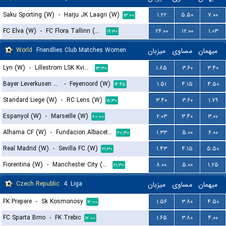
Saku Sporting (W)
-
Harju JK Laagri (W)
۱.۲۲
۵.۵۰
۷.۰۰
۱۳:۰۰
FC Elva (W)
-
FC Flora Tallinn (W)
۲۶.۰۰
۱۲.۰۰
۱.۰۳
۱۹:۳۰
World
Friendlies Club Matches Women
میزبان
مساوی
میهمان
Lyn (W)
-
Lillestrom LSK Kvinner (W)
۱.۸۵
۳.۶۰
۳.۴۰
۱۳:۳۰
Bayer Leverkusen (W)
-
Feyenoord (W)
۱.۵۱
۴.۱۵
۴.۵۰
۱۴:۴۵
Standard Liege (W)
-
RC Lens (W)
۳.۴۰
۳.۶۰
۱.۷۹
۱۸:۳۰
Espanyol (W)
-
Marseille (W)
۲.۰۳
۳.۴۰
۳.۰۰
۲۰:۰۰
Alhama CF (W)
-
Fundacion Albacete (W)
۱.۳۳
۵.۰۰
۶.۰۰
۲۰:۳۰
Real Madrid (W)
-
Sevilla FC (W)
۱.۴۳
۴.۱۵
۵.۵۰
۲۱:۳۰
Fiorentina (W)
-
Manchester City (W)
۸.۰۰
۵.۰۰
۱.۲۵
۲۱:۳۰
Czech Republic
4. Liga
میزبان
مساوی
میهمان
FK Prepere
-
Sk Kosmonosy
۱.۵۶
۳.۸۰
۴.۵۰
۱۲:۰۰
FC Sparta Brno
-
FK Trebic
۱.۶۵
۳.۸۰
۴.۰۰
۱۲:۰۰