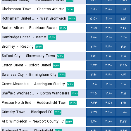
۱۷:۳۰
Cheltenham Town
-
Charlton Athletic
۴.۵۰
۳.۸۰
۱.۶۵
۲۰:۰۰
Rotherham United FC
-
West Bromwich
۵.۵۰
۴.۲۰
۱.۵۱
۲۰:۰۰
Burton Albion
-
Blackburn Rovers
۳.۰۵
۳.۳۰
۲.۲۷
۱۷:۳۰
Cambridge United
-
Barnet
۱.۸۰
۳.۶۰
۴.۲۰
۱۵:۳۰
Bromley
-
Reading
۲.۲۰
۳.۳۰
۳.۱۰
۱۷:۳۰
Salford City
-
Shrewsbury Town
۱.۵۱
۴.۰۰
۶.۰۰
۱۷:۳۰
Leyton Orient
-
Oxford United
۲.۷۳
۳.۳۰
۲.۴۵
۱۷:۳۰
Swansea City
-
Birmingham City
۲.۹۰
۳.۳۰
۲.۳۱
۱۷:۳۰
Crewe Alexandra
-
Accrington Stanley
۱.۸۵
۳.۶۰
۴.۰۰
۱۷:۳۰
Sheffield Wednesday
-
Bolton Wanderers
۳.۱۵
۳.۶۰
۲.۱۱
۱۷:۳۰
Preston North End
-
Huddersfield Town
۲.۲۳
۳.۵۰
۲.۹۰
۱۷:۳۰
Grimsby Town
-
Blackpool FC
۲.۳۹
۳.۴۰
۲.۸۰
۱۷:۳۰
AFC Wimbledon
-
Newport County FC
۱.۷۰
۳.۸۰
۴.۳۳
۱۷:۳۰
Fleetwood Town
-
Chesterfield
۲.۶۰
۳.۲۸
۲.۶۳