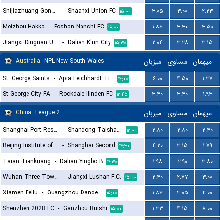
Shijiazhuang Gongfu FC
-
Shaanxi Union FC
۳.۰۵
۳.۰۰
۲.۲۳
۱۵:۰۰
Meizhou Hakka
-
Foshan Nanshi FC
۱.۸۸
۳.۳۰
۳.۵۰
۱۵:۰۰
Jiangxi Dingnan United F.C
-
Dalian K'un City
۲.۰۴
۳.۲۸
۳.۱۵
۱۵:۳۰
Australia
NPL New South Wales
میزبان
مساوی
میهمان
St. George Saints
-
Apia Leichhardt Tigers
۶.۰۰
۴.۵۰
۱.۳۷
۱۲:۰۰
St George City FA
-
Rockdale Ilinden FC
۳.۴۰
۳.۴۰
۱.۹۳
۱۲:۴۵
China
League 2
میزبان
مساوی
میهمان
Shanghai Port Reserves
-
Shandong Taishan Reserves
۲.۸۰
۲.۸۰
۲.۴۰
۱۲:۰۰
Beijing Institute of Technology FC
-
Shanghai Second
۴.۲۰
۳.۱۵
۱.۷۹
۱۴:۳۰
Taian Tiankuang
-
Dalian Yingbo B
۱.۹۸
۲.۹۰
۳.۸۰
۱۴:۳۰
Wuhan Three Towns II
-
Jiangxi Lushan F.C.
۲.۴۰
۲.۷۷
۳.۰۰
۱۵:۰۰
Xiamen Feilu
-
Guangzhou Dandelion Alpha FC
۱.۸۷
۳.۰۵
۴.۰۰
۱۵:۰۰
Shenzhen 2028 FC
-
Ganzhou Ruishi
۱.۳۳
۴.۱۵
۸.۰۰
۱۵:۰۰