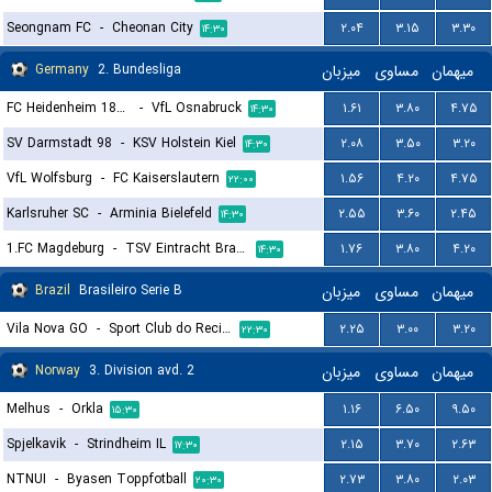
Seongnam FC
-
Cheonan City
۲.۰۴
۳.۱۵
۳.۳۰
۱۴:۳۰
Germany
2. Bundesliga
میزبان
مساوی
میهمان
FC Heidenheim 1846
-
VfL Osnabruck
۱.۶۱
۳.۸۰
۴.۷۵
۱۴:۳۰
SV Darmstadt 98
-
KSV Holstein Kiel
۲.۰۸
۳.۵۰
۳.۲۰
۱۴:۳۰
VfL Wolfsburg
-
FC Kaiserslautern
۱.۵۶
۴.۲۰
۴.۷۵
۲۲:۰۰
Karlsruher SC
-
Arminia Bielefeld
۲.۵۵
۳.۶۰
۲.۴۵
۱۴:۳۰
1.FC Magdeburg
-
TSV Eintracht Braunschweig
۱.۷۶
۳.۸۰
۴.۲۰
۱۴:۳۰
Brazil
Brasileiro Serie B
میزبان
مساوی
میهمان
Vila Nova GO
-
Sport Club do Recife
۲.۲۵
۳.۰۰
۳.۲۰
۲۲:۳۰
Norway
3. Division avd. 2
میزبان
مساوی
میهمان
Melhus
-
Orkla
۱.۱۶
۶.۵۰
۹.۵۰
۱۵:۳۰
Spjelkavik
-
Strindheim IL
۲.۱۵
۳.۷۰
۲.۶۳
۱۷:۳۰
NTNUI
-
Byasen Toppfotball
۲.۷۳
۳.۸۰
۲.۰۳
۲۰:۳۰