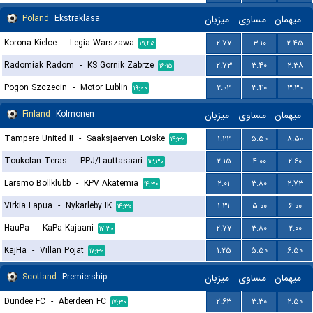
Poland
Ekstraklasa
میزبان
مساوی
میهمان
Korona Kielce
-
Legia Warszawa
۲.۷۷
۳.۱۰
۲.۴۵
۲۱:۴۵
Radomiak Radom
-
KS Gornik Zabrze
۲.۷۳
۳.۴۰
۲.۳۸
۱۶:۱۵
Pogon Szczecin
-
Motor Lublin
۲.۰۲
۳.۴۰
۳.۳۰
۱۹:۰۰
Finland
Kolmonen
میزبان
مساوی
میهمان
Tampere United II
-
Saaksjaerven Loiske
۱.۲۲
۵.۵۰
۸.۵۰
۱۴:۳۰
Toukolan Teras
-
PPJ/Lauttasaari
۲.۱۵
۴.۰۰
۲.۶۰
۱۳:۳۰
Larsmo Bollklubb
-
KPV Akatemia
۲.۰۱
۳.۸۰
۲.۷۳
۱۴:۳۰
Virkia Lapua
-
Nykarleby IK
۱.۳۱
۵.۰۰
۶.۰۰
۱۴:۳۰
HauPa
-
KaPa Kajaani
۲.۷۷
۳.۸۰
۲.۰۰
۱۷:۳۰
KajHa
-
Villan Pojat
۱.۲۵
۵.۵۰
۶.۵۰
۱۷:۳۰
Scotland
Premiership
میزبان
مساوی
میهمان
Dundee FC
-
Aberdeen FC
۲.۶۳
۳.۳۰
۲.۵۰
۱۷:۳۰