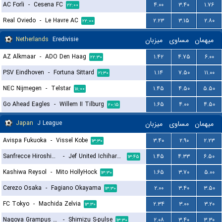
AC Forli
-
Cesena FC
۴.۰۰
۳.۴۰
۱.۷۶
۲۲:۰۰
Real Oviedo
-
Le Havre AC
۲.۲۳
۳.۱۵
۲.۸۰
۲۲:۰۰
Netherlands
Eredivisie
میزبان
مساوی
میهمان
AZ Alkmaar
-
ADO Den Haag
۱.۴۲
۴.۷۵
۶.۰۰
۲۲:۳۰
PSV Eindhoven
-
Fortuna Sittard
۱.۱۴
۷.۵۰
۱۱.۰۰
۲۱:۳۰
NEC Nijmegen
-
Telstar
۱.۴۵
۴.۵۰
۵.۵۰
۱۸:۰۰
Go Ahead Eagles
-
Willem II Tilburg
۱.۶۵
۴.۰۰
۴.۵۰
۲۰:۱۵
Japan
J League
میزبان
مساوی
میهمان
Avispa Fukuoka
-
Vissel Kobe
۳.۴۰
۲.۹۰
۲.۲۳
۱۳:۳۰
Sanfrecce Hiroshima
-
Jef United Ichihara Chiba
۱.۴۵
۴.۳۳
۶.۵۰
۱۳:۴۵
Kashiwa Reysol
-
Mito HollyHock
۱.۶۵
۳.۷۰
۵.۰۰
۱۳:۳۰
Cerezo Osaka
-
Fagiano Okayama
۲.۰۰
۳.۴۰
۳.۵۰
۱۳:۳۰
FC Tokyo
-
Machida Zelvia
۲.۳۴
۳.۰۰
۳.۲۰
۱۳:۳۰
Nagoya Grampus Eight
-
Shimizu S-pulse
۲.۰۸
۳.۴۰
۳.۳۰
۱۳:۳۰