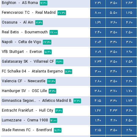
Brighton
-
AS Roma
۲.۳۱
۳.۵۰
۲.۶۳
۱۷:۳۰
Ferencvarosi TC
-
Real Madrid
۸.۰۰
۵.۵۰
۱.۲۵
۲۰:۳۰
Osasuna
-
Al Ain
۱.۶۹
۳.۶۰
۴.۲۰
۲۱:۳۰
Real Betis
-
Bournemouth
۲.۴۰
۳.۵۰
۲.۵۰
۲۲:۰۰
Napoli
-
Celta de Vigo
۲.۰۴
۳.۳۰
۳.۲۰
۲۲:۳۰
VfB Stuttgart
-
Everton
۲.۰۹
۳.۵۰
۲.۹۰
۱۸:۳۰
Galatasaray SK
-
Villarreal CF
۲.۳۴
۳.۵۰
۲.۵۹
۲۱:۳۰
FC Schalke 04
-
Atalanta Bergamo
۳.۰۰
۳.۴۰
۲.۱۱
۱۸:۳۰
Valencia CF
-
Newcastle
۲.۸۰
۳.۵۰
۲.۲۰
۲۲:۳۰
Hamburger SV
-
OSC Lille
۳.۸۰
۳.۷۰
۱.۷۰
۱۶:۳۰
Gimnastica Segoviana
-
Atletico Madrid B
۴.۱۵
۳.۳۰
۱.۷۴
۱۲:۳۰
Eintracht Frankfurt
-
Hull City
۱.۶۷
۴.۳۳
۳.۶۰
۱۶:۳۰
Lumezzane
-
Crema 1908
۱.۴۰
۴.۲۰
۶.۵۰
۱۲:۰۰
Stade Rennes FC
-
Brentford
۲.۱۵
۳.۵۰
۲.۹۰
۱۸:۳۰