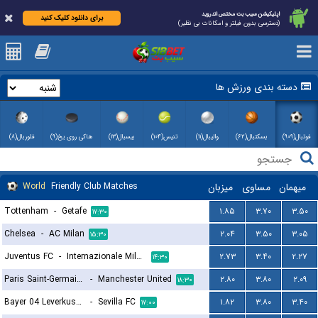
اپلیکیشن سیب بت مختص اندروید
برای دانلود کلیک کنید
(دسترسی بدون فیلتر و امکانات بی نظیر)
دسته بندی ورزش ها
فوتبال(۹۰۹)
بسکتبال(۶۲)
والیبال(۱۱)
تنیس(۱۰۴)
بیسبال(۱۳)
هاکی روی یخ(۹)
فلوربال(۸)
World
Friendly Club Matches
میزبان
مساوی
میهمان
Tottenham
-
Getafe
۱.۸۵
۳.۷۰
۳.۵۰
۱۷:۳۰
Chelsea
-
AC Milan
۲.۰۴
۳.۵۰
۳.۰۵
۱۵:۳۰
Juventus FC
-
Internazionale Milano
۲.۷۳
۳.۴۰
۲.۲۷
۱۴:۳۰
Paris Saint-Germain FC
-
Manchester United
۲.۸۰
۳.۸۰
۲.۰۹
۱۸:۳۰
Bayer 04 Leverkusen
-
Sevilla FC
۱.۸۲
۳.۸۰
۳.۴۰
۱۷:۰۰