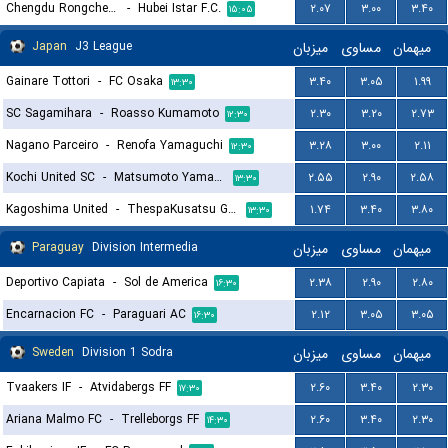
Chengdu Rongcheng II
-
Hubei Istar F.C.
۲.۰۷
۳.۰۰
۳.۴۰
۱۵:۰۵
Japan
J3 League
میزبان
مساوی
میهمان
Gainare Tottori
-
FC Osaka
۳.۴۰
۳.۰۵
۱.۹۹
۱۳:۳۰
SC Sagamihara
-
Roasso Kumamoto
۲.۳۰
۳.۲۰
۲.۷۳
۱۲:۳۰
Nagano Parceiro
-
Renofa Yamaguchi
۳.۲۸
۳.۰۰
۲.۱۱
۱۲:۳۰
Kochi United SC
-
Matsumoto Yamaga FC
۲.۵۵
۲.۹۰
۲.۵۸
۱۳:۳۰
Kagoshima United
-
ThespaKusatsu Gunma
۱.۷۴
۳.۴۰
۳.۸۰
۱۳:۳۰
Paraguay
Division Intermedia
میزبان
مساوی
میهمان
Deportivo Capiata
-
Sol de America
۲.۳۸
۲.۹۰
۲.۸۰
۱۶:۳۰
Encarnacion FC
-
Paraguari AC
۲.۱۲
۳.۰۵
۳.۰۵
۱۶:۳۰
Sweden
Division 1 Sodra
میزبان
مساوی
میهمان
Tvaakers IF
-
Atvidabergs FF
۲.۶۰
۳.۴۰
۲.۳۰
۱۷:۳۰
Ariana Malmo FC
-
Trelleborgs FF
۲.۶۰
۳.۴۰
۲.۳۰
۱۴:۳۰