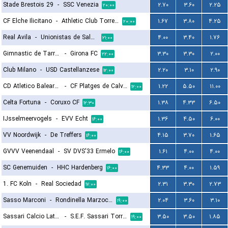
Stade Brestois 29
-
SSC Venezia
۲.۷۰
۳.۶۰
۲.۲۵
۲۰:۰۰
CF Elche Ilicitano
-
Athletic Club Torrellano
۱.۶۷
۳.۸۰
۴.۲۵
۲۰:۰۰
Real Avila
-
Unionistas de Salamanca CF
۴.۰۰
۳.۴۰
۱.۷۶
۲۱:۰۰
Gimnastic de Tarragona
-
Girona FC
۳.۳۰
۳.۳۰
۲.۰۰
۲۲:۰۰
Club Milano
-
USD Castellanzese
۲.۲۰
۳.۱۰
۲.۹۰
۱۲:۰۰
CD Atletico Baleares
-
CF Platges de Calvia
۱.۲۲
۵.۵۰
۱۱.۰۰
۱۲:۰۰
Celta Fortuna
-
Coruxo CF
۱.۳۸
۴.۳۳
۶.۵۰
۱۲:۳۰
IJsselmeervogels
-
EVV Echt
۱.۳۶
۴.۵۰
۶.۰۰
۱۶:۰۰
VV Noordwijk
-
De Treffers
۴.۱۵
۳.۷۰
۱.۶۵
۱۶:۰۰
GVVV Veenendaal
-
SV DVS'33 Ermelo
۱.۶۱
۴.۰۰
۴.۰۰
۱۶:۰۰
SC Genemuiden
-
HHC Hardenberg
۴.۳۳
۴.۰۰
۱.۵۹
۱۶:۰۰
1. FC Koln
-
Real Sociedad
۲.۳۱
۳.۳۰
۲.۷۳
۱۷:۰۰
Sasso Marconi
-
Rondinella Marzocco
۲.۰۴
۳.۶۰
۳.۱۰
۱۹:۰۰
Sassari Calcio Latte Dolce
-
S.E.F. Sassari Torres 1903
۳.۵۰
۳.۵۰
۱.۸۵
۱۹:۰۰