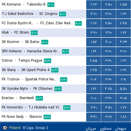
FK Komarov
-
Taborsko B
۲.۲۳
۳.۵۰
۲.۵۵
۱۲:۰۰
TJ Sokol Bedrichov
-
SC Znojmo
۴.۲۰
۳.۷۰
۱.۶۳
۱۸:۰۰
FC Dosta Bystrc-Kninicky
-
FC Zdas Zdar Nad Sazavou
۲.۲۷
۳.۵۰
۲.۴۵
۱۸:۰۰
Hluk
-
FC Strani
۳.۶۰
۳.۶۰
۱.۷۶
۱۸:۰۰
SK Krumvir
-
SK Batov
۱.۵۶
۴.۰۰
۴.۳۳
۱۸:۰۰
SFK Holesov
-
Hanacka Slavia Kromeriz B
۱.۶۹
۳.۷۰
۳.۸۰
۱۸:۰۰
Ostrov
-
Tempo Prague
۲.۵۵
۳.۳۰
۲.۳۱
۱۸:۳۰
SK Slany
-
SK Ujezd Praha 4
۲.۴۵
۳.۴۰
۲.۳۱
۱۸:۳۰
FK Trutnov
-
Spartak Police Nad Metuji
۲.۰۶
۳.۳۰
۲.۹۰
۱۸:۳۰
SK Vysoke Myto
-
FK Chlumec
۱.۴۲
۴.۲۵
۵.۵۰
۱۸:۳۰
Breclav
-
Sternberk
۲.۰۰
۳.۳۰
۳.۰۵
۱۸:۳۰
FK Horovicko
-
TJ Hluboka nad Vltavou
۳.۶۰
۳.۵۰
۱.۷۷
۱۸:۳۰
FK Nove Sady
-
Slavicin
۳.۴۰
۳.۲۸
۱.۸۸
۱۸:۳۰
Poland
III Liga, Group 2
میزبان
مساوی
میهمان