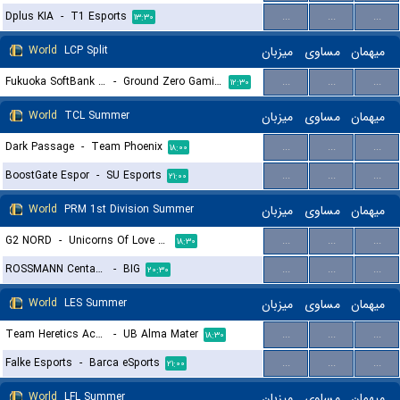
Dplus KIA
-
T1 Esports
...
...
...
۱۳:۳۰
World
LCP Split
میزبان
مساوی
میهمان
Fukuoka SoftBank Hawks gaming
-
Ground Zero Gaming
...
...
...
۱۲:۳۰
World
TCL Summer
میزبان
مساوی
میهمان
Dark Passage
-
Team Phoenix
...
...
...
۱۸:۰۰
BoostGate Espor
-
SU Esports
...
...
...
۲۱:۰۰
World
PRM 1st Division Summer
میزبان
مساوی
میهمان
G2 NORD
-
Unicorns Of Love Sexy Edition
...
...
...
۱۸:۳۰
ROSSMANN Centaurs
-
BIG
...
...
...
۲۰:۳۰
World
LES Summer
میزبان
مساوی
میهمان
Team Heretics Academy
-
UB Alma Mater
...
...
...
۱۸:۳۰
Falke Esports
-
Barca eSports
...
...
...
۲۱:۰۰
World
LFL Summer
میزبان
مساوی
میهمان