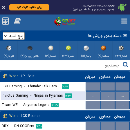
اپلیکیشن سیب بت مختص اندروید
برای دانلود کلیک کنید
(دسترسی بدون فیلتر و امکانات بی نظیر)
دسته بندی ورزش ها
فوتبال(۱۳۲)
بسکتبال(۸)
والیبال(۵)
تنیس(۲۶۷)
بیسبال(۱۴)
هاکی روی یخ(۱۷)
فلوربال(۴)
World
LPL Split
میزبان
مساوی
میهمان
LGD Gaming
-
ThunderTalk Gaming
...
...
...
۱۰:۳۰
Invictus Gaming
-
Ninjas in Pyjamas
...
...
...
۱۲:۳۰
Team WE
-
Anyones Legend
...
...
...
۱۴:۳۰
World
LCK Rounds
میزبان
مساوی
میهمان
DRX
-
DN SOOPers
...
...
...
۱۱:۳۰