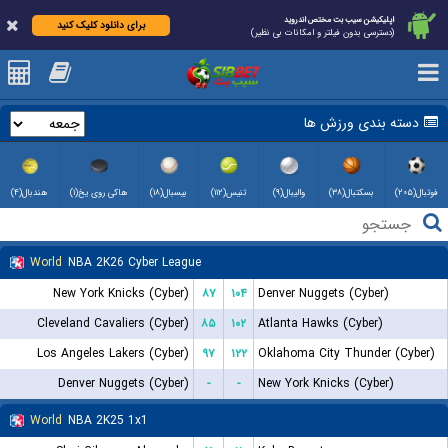
اپلیکیشن سیب بت مختص اندروید
برای دانلود کلیک کنید
(دسترسی بدون فیلتر و امکانات بی نظیر)
دسته بندی ورزش ها
فوتبال(۲۰۵)
بسکتبال(۳۸)
والیبال(۹)
تنیس(۱۱۲)
بیسبال(۱۸)
هاکی روی یخ(۱)
هندبال(۴)
World
NBA 2K26 Cyber League
New York Knicks (Cyber)
۸۷
۱۰۴
Denver Nuggets (Cyber)
Cleveland Cavaliers (Cyber)
۸۵
۱۰۲
Atlanta Hawks (Cyber)
Los Angeles Lakers (Cyber)
۹۷
۱۲۲
Oklahoma City Thunder (Cyber)
Denver Nuggets (Cyber)
-
-
New York Knicks (Cyber)
World
NBA 2K25 1x1