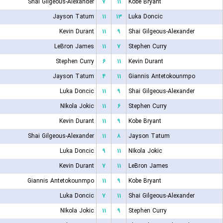
Shai Gilgeous-Alexander
۷
۱۱
Kobe Bryant
Jayson Tatum
۱۱
۱۳
Luka Doncic
Kevin Durant
۱۱
۹
Shai Gilgeous-Alexander
LeBron James
۱۱
۷
Stephen Curry
Stephen Curry
۶
۱۱
Kevin Durant
Jayson Tatum
۴
۱۱
Giannis Antetokounmpo
Luka Doncic
۱۱
۹
Shai Gilgeous-Alexander
NIkola Jokic
۱۱
۶
Stephen Curry
Kevin Durant
۱۱
۹
Kobe Bryant
Shai Gilgeous-Alexander
۱۱
۸
Jayson Tatum
Luka Doncic
۹
۱۱
NIkola Jokic
Kevin Durant
۷
۱۱
LeBron James
Giannis Antetokounmpo
۱۱
۹
Kobe Bryant
Luka Doncic
۷
۱۱
Shai Gilgeous-Alexander
NIkola Jokic
۱۱
۹
Stephen Curry